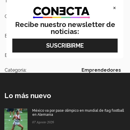
Tel:303 2000
×
Campus:
Puebla
Recibe nuestro newsletter de
noticias:
Escuelas:
Ciencias Sociales y Gobierno
Etiquetas:
comercio internacional
Categoría:
Emprendedores
Lo más nuevo
México va por pase olímpico en mundial de flag football
en Alemania
07 Agosto 2026