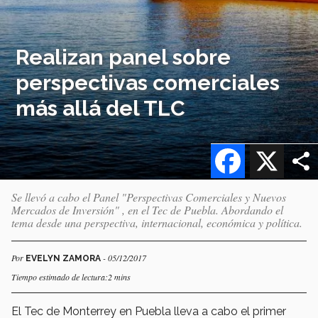
Realizan panel sobre
perspectivas comerciales
más allá del TLC
Facebook
X
Se llevó a cabo el Panel "Perspectivas Comerciales y Nuevos
Mercados de Inversión" , en el Tec de Puebla. Abordando el
tema desde una perspectiva, internacional, económica y política.
Por
- 05/12/2017
EVELYN ZAMORA
Tiempo estimado de lectura:2 mins
El Tec de Monterrey en Puebla lleva a cabo el primer