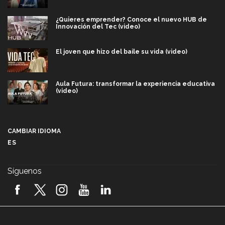
¿Quieres emprender? Conoce el nuevo HUB de
Innovación del Tec (video)
El joven que hizo del baile su vida (video)
Aula Futura: transformar la experiencia educativa
(video)
Más que un festival cultural: así es la magia de
VIBRART 2026 (video)
CAMBIAR IDIOMA
ES
Javier Guzmán: investigación con impacto social
(video)
Síguenos
¡México, en el top del mundial de robótica FIRST
2026! (video)
Vida Tec: Pasión, disciplina y básquetbol, con Gael
Adame (video)