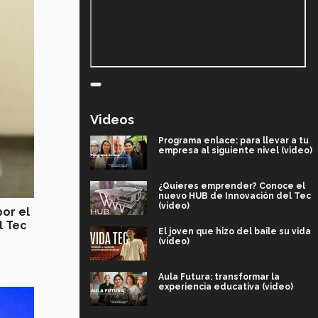
Videos
Programa enlace: para llevar a tu
empresa al siguiente nivel (video)
¿Quieres emprender? Conoce el
nuevo HUB de Innovación del Tec
(video)
or el
l Tec
El joven que hizo del baile su vida
(video)
Aula Futura: transformar la
experiencia educativa (video)