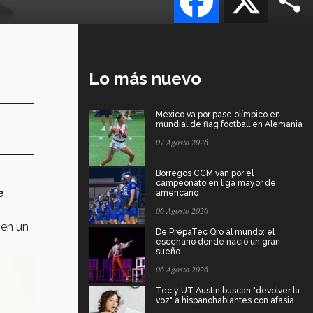
Lo más nuevo
México va por pase olímpico en
mundial de flag football en Alemania
07 Agosto 2026
Borregos CCM van por el
campeonato en liga mayor de
e
americano
06 Agosto 2026
en un
De PrepaTec Qro al mundo: el
escenario donde nació un gran
sueño
06 Agosto 2026
Tec y UT Austin buscan "devolver la
voz" a hispanohablantes con afasia