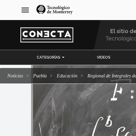
Pasar
navegación
menu
al
principal
contenido
principal
El sitio d
Tecnológic
Menu
CATEGORÍAS
VIDEOS
Comunidad
Noticias
Puebla
Educación
Regional de Integrales 