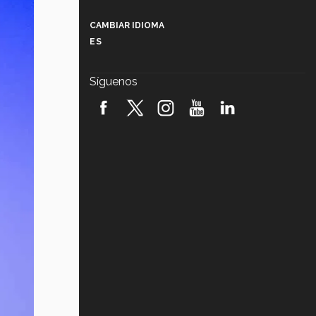
Más que un festival cultural: así es
la magia de VIBRART 2026 (video)
CAMBIAR IDIOMA
ES
Javier Guzmán: investigación con
impacto social (video)
Síguenos
¡México, en el top del mundial de
robótica FIRST 2026! (video)
Vida Tec: Pasión, disciplina y
básquetbol, con Gael Adame
(video)
¿Cómo es el Modelo Educativo
Tec? (video)
Vida Tec: Feminismo e Inteligencia
Artificial, Paola Ricaurte (video)