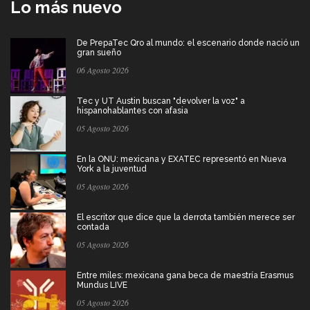
Lo más nuevo
De PrepaTec Qro al mundo: el escenario donde nació un
gran sueño
06 Agosto 2026
Tec y UT Austin buscan "devolver la voz" a
hispanohablantes con afasia
05 Agosto 2026
En la ONU: mexicana y EXATEC representó en Nueva
York a la juventud
05 Agosto 2026
El escritor que dice que la derrota también merece ser
contada
05 Agosto 2026
Entre miles: mexicana gana beca de maestría Erasmus
Mundus LIVE
05 Agosto 2026