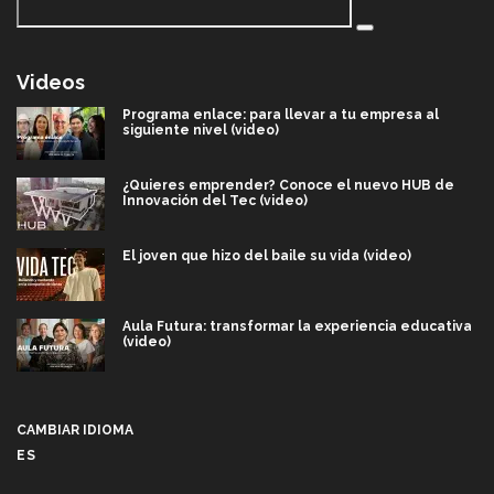
Videos
Programa enlace: para llevar a tu empresa al
siguiente nivel (video)
¿Quieres emprender? Conoce el nuevo HUB de
Innovación del Tec (video)
El joven que hizo del baile su vida (video)
Aula Futura: transformar la experiencia educativa
(video)
Más que un festival cultural: así es la magia de
VIBRART 2026 (video)
CAMBIAR IDIOMA
ES
Javier Guzmán: investigación con impacto social
(video)