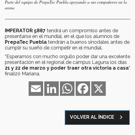
Parte del equipo de PrepaTec Puebla apoyando a sus compañeros en la
arena
IMPERATOR 5887
tendrá un compromiso antes de
presentarse en el mundial, en el que los alumnos de
PrepaTec Puebla
tendrán a buenos sinodales antes de
cumplir su sueño de competir en el mundial.
“Esperamos con mucho orgullo poder dar una excelente
presentación en el regional de campus Laguna los días
21 y 22 de marzo y poder traer otra victoria a casa
”
finalizó Mariana.
Email
LinkedIn
WhatsApp
Facebook
X
navigate_next
VOLVER AL ÍNDICE