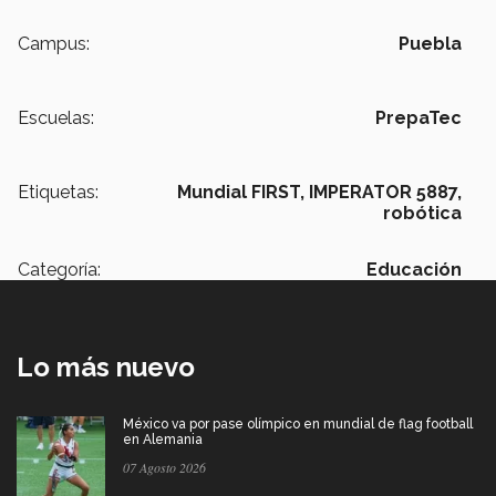
Campus:
Puebla
Escuelas:
PrepaTec
Etiquetas:
Mundial FIRST,
IMPERATOR 5887,
robótica
Categoría:
Educación
Lo más nuevo
México va por pase olímpico en mundial de flag football
en Alemania
07 Agosto 2026