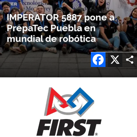
IMPERATOR 5887 pone a
PrepaTec Puebla en
mundial de robótica
Facebook
X
Imagen
o
logo