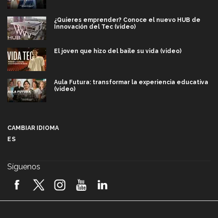
¿Quieres emprender? Conoce el nuevo HUB de
Innovación del Tec (video)
El joven que hizo del baile su vida (video)
Aula Futura: transformar la experiencia educativa
(video)
Más que un festival cultural: así es la magia de
VIBRART 2026 (video)
CAMBIAR IDIOMA
ES
Javier Guzmán: investigación con impacto social
(video)
Síguenos
¡México, en el top del mundial de robótica FIRST
2026! (video)
Vida Tec: Pasión, disciplina y básquetbol, con Gael
Adame (video)