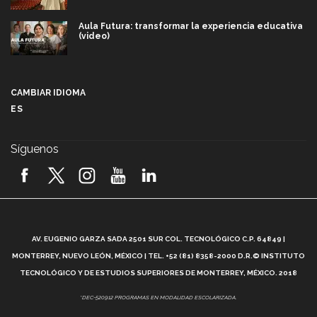
Aula Futura: transformar la experiencia educativa
(video)
Más que un festival cultural: así es la magia de
VIBRART 2026 (video)
CAMBIAR IDIOMA
ES
Javier Guzmán: investigación con impacto social
(video)
Síguenos
¡México, en el top del mundial de robótica FIRST
2026! (video)
Vida Tec: Pasión, disciplina y básquetbol, con Gael
Adame (video)
A
AV. EUGENIO GARZA SADA 2501 SUR COL. TECNOLÓGICO C.P. 64849 |
L
¿Cómo es el Modelo Educativo Tec? (video)
MONTERREY, NUEVO LEÓN, MÉXICO | TEL. +52 (81) 8358-2000 D.R.© INSTITUTO
TECNOLÓGICO Y DE ESTUDIOS SUPERIORES DE MONTERREY, MÉXICO. 2018
Vida Tec: Feminismo e Inteligencia Artificial, Paola
*DEC-520912 PROGRAMAS EN MODALIDAD ESCOLARIZADA.
Ricaurte (video)