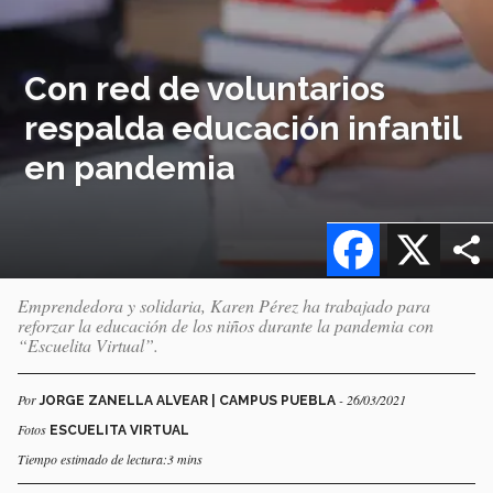
Con red de voluntarios
respalda educación infantil
en pandemia
Facebook
X
Emprendedora y solidaria, Karen Pérez ha trabajado para
reforzar la educación de los niños durante la pandemia con
“Escuelita Virtual”.
Por
- 26/03/2021
JORGE ZANELLA ALVEAR | CAMPUS PUEBLA
Fotos
ESCUELITA VIRTUAL
Tiempo estimado de lectura:3 mins