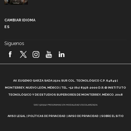
Más que un festival cultural: así es la magia de
VIBRART 2026 (video)
CAMBIAR IDIOMA
ES
Javier Guzmán: investigación con impacto social
(video)
Síguenos
¡México, en el top del mundial de robótica FIRST
2026! (video)
Vida Tec: Pasión, disciplina y básquetbol, con Gael
Adame (video)
A
AV. EUGENIO GARZA SADA 2501 SUR COL. TECNOLÓGICO C.P. 64849 |
L
¿Cómo es el Modelo Educativo Tec? (video)
MONTERREY, NUEVO LEÓN, MÉXICO | TEL. +52 (81) 8358-2000 D.R.© INSTITUTO
TECNOLÓGICO Y DE ESTUDIOS SUPERIORES DE MONTERREY, MÉXICO. 2018
Vida Tec: Feminismo e Inteligencia Artificial, Paola
*DEC-520912 PROGRAMAS EN MODALIDAD ESCOLARIZADA.
Ricaurte (video)
AVISO LEGAL
POLÍTICAS DE PRIVACIDAD
AVISO DE PRIVACIDAD
SOBRE EL SITIO