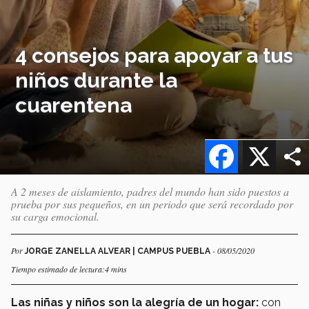
4 consejos para apoyar a tus
niños durante la
cuarentena
Facebook
X
A 2 meses de aislamiento, padres del mundo han sido puestos a
prueba por sus pequeños, en un periodo que será recordado por
su carga emocional.
Por
- 08/05/2020
JORGE ZANELLA ALVEAR | CAMPUS PUEBLA
Tiempo estimado de lectura:4 mins
Las niñas y niños son la alegría de un hogar:
con