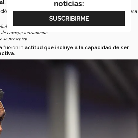
noticias:
al.
oció la palabra
disciplina,
misma que sería determinante para 
dades sin tener un distractor.
 de corazón diariamente.
e se presenten.
a
fueron la
actitud que incluye a la capacidad de ser
ctiva.