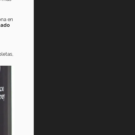
ona en
ltado
letas,