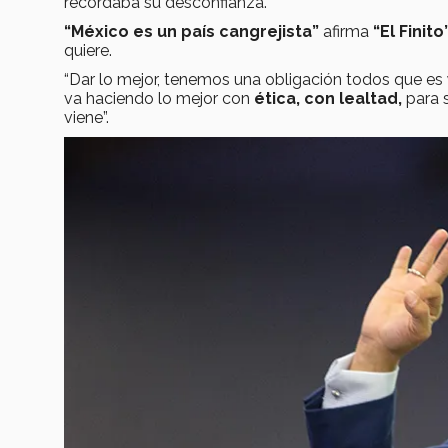
recordaba su desconfianza.
“México es un país cangrejista”
afirma
“El Finito
quiere.
“Dar lo mejor, tenemos una obligación todos que es
va haciendo lo mejor con
ética, con lealtad,
para 
viene”.