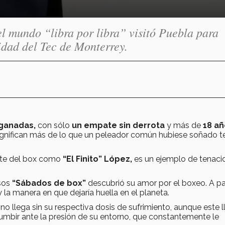
l mundo “libra por libra” visitó Puebla para
idad del Tec de Monterrey.
 ganadas,
con sólo
un empate
sin derrota
y más de
18 a
ignifican más de lo que un peleador común hubiese soñado t
nte del box como
“El Finito” López,
es un ejemplo de tenaci
osos
“Sábados de box”
descubrió su amor por el boxeo. A par
y la manera en que dejaría huella en el planeta.
no llega sin su respectiva dosis de sufrimiento, aunque este 
umbir ante la presión de su entorno, que constantemente le