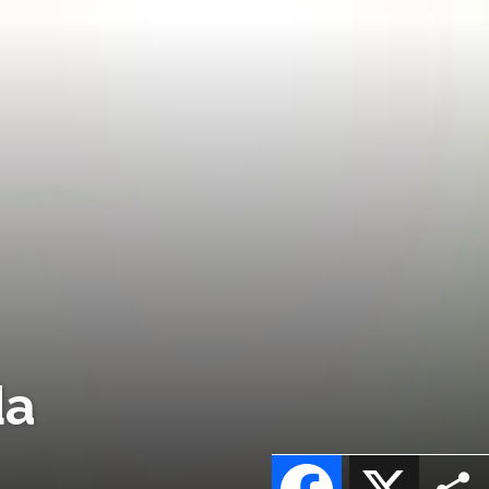
da
Facebook
X