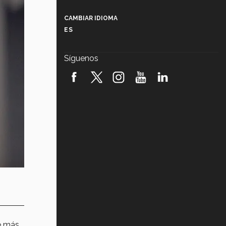
Más que un festival cultural: así es
la magia de VIBRART 2026 (video)
CAMBIAR IDIOMA
ES
Javier Guzmán: investigación con
impacto social (video)
Síguenos
¡México, en el top del mundial de
robótica FIRST 2026! (video)
Vida Tec: Pasión, disciplina y
básquetbol, con Gael Adame
(video)
¿Cómo es el Modelo Educativo
Tec? (video)
Vida Tec: Feminismo e Inteligencia
Artificial, Paola Ricaurte (video)
ie más