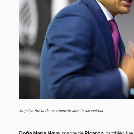
Su pelea fue la de un campeón ante la adversidad
Doña María Nava,
madre de
Ricardo,
también fue 