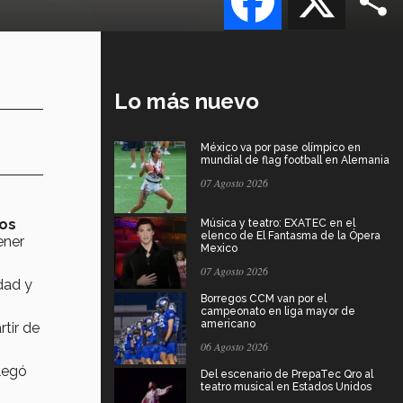
Lo más nuevo
México va por pase olímpico en
mundial de flag football en Alemania
07 Agosto 2026
ños
Música y teatro: EXATEC en el
elenco de El Fantasma de la Ópera
ener
Mexico
07 Agosto 2026
dad y
Borregos CCM van por el
campeonato en liga mayor de
americano
tir de
06 Agosto 2026
llegó
Del escenario de PrepaTec Qro al
teatro musical en Estados Unidos