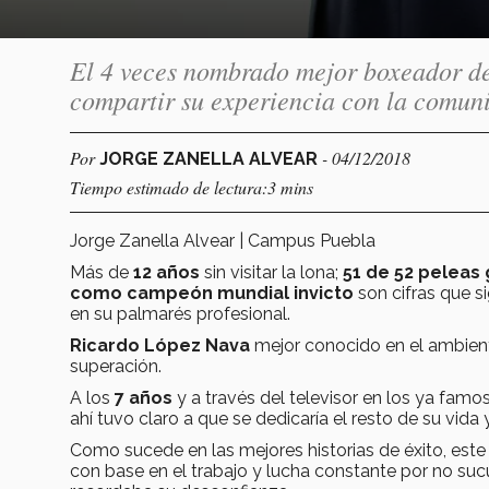
El 4 veces nombrado mejor boxeador de
compartir su experiencia con la comun
Por
- 04/12/2018
JORGE ZANELLA ALVEAR
Tiempo estimado de lectura:3 mins
Jorge Zanella Alvear | Campus Puebla
Más de
12 años
sin visitar la lona;
51 de 52 peleas
como campeón mundial invicto
son cifras que s
en su palmarés profesional.
Ricardo López Nava
mejor conocido en el ambie
superación.
A los
7 años
y a través del televisor en los ya fam
ahí tuvo claro a que se dedicaría el resto de su vida 
Como sucede en las mejores historias de éxito, este 
con base en el trabajo y lucha constante por no suc