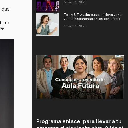
06 Agosto 2026
o que
Tec y UT Austin buscan "devolver la
voz" a hispanohablantes con afasia
chera
05 Agosto 2026
ue
Programa enlace: para llevar a tu