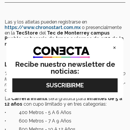
Las y los atletas pueden registrarse en
https://www.chronostart.com.mx
o presencialmente
en la
TecStore
del
Tec de Monterrey campus
Puebla,
en
horario de lunes a viernes de 9:00 de la
mañana a 6:00 de la tarde.
×
Recibe nuestro newsletter de
Las niñas y niños también corren
noticias:
“Algo importante es que al terminar los recorridos de 5 y 10
kilómetros se realizará un recorrido especial para niñas y
niños, que
consideramos que es un evento muy familiar
”
detalló
Dinorah Álvarez.
La
Carrera Infantil
será gratuita para
infantes de 5 a
12 años
con cupo limitado y en tres categorías:
• 400 Metros - 5 A 6 Años
• 600 Metros - 7 A 9 Años
• 800 Metros - 10 A 12 Años