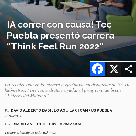
¡A correr con causa! Tec
Puebla presentó carrera
“Think Feel Run 2022”
Facebook
X
Lo recolectado en la carrera a efectuarse en distancias de 5 y 10
kilómetros, tiene como destino ayudar al programa de becas
“Líderes del Mañana”
Por
-
DAVID ALBERTO BADILLO AGUILAR | CAMPUS PUEBLA
13/10/2022
Fotos
MARIO ANTONIO TEDY LARRAZABAL
Tiempo estimado de lectura:3 mins