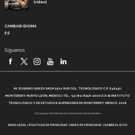
(video)
Más que un festival cultural: así es la magia de
VIBRART 2026 (video)
CAMBIAR IDIOMA
ES
Javier Guzmán: investigación con impacto social
(video)
Síguenos
¡México, en el top del mundial de robótica FIRST
2026! (video)
Vida Tec: Pasión, disciplina y básquetbol, con Gael
Adame (video)
A
AV. EUGENIO GARZA SADA 2501 SUR COL. TECNOLÓGICO C.P. 64849 |
L
¿Cómo es el Modelo Educativo Tec? (video)
MONTERREY, NUEVO LEÓN, MÉXICO | TEL. +52 (81) 8358-2000 D.R.© INSTITUTO
TECNOLÓGICO Y DE ESTUDIOS SUPERIORES DE MONTERREY, MÉXICO. 2018
Vida Tec: Feminismo e Inteligencia Artificial, Paola
*DEC-520912 PROGRAMAS EN MODALIDAD ESCOLARIZADA.
Ricaurte (video)
AVISO LEGAL
POLÍTICAS DE PRIVACIDAD
AVISO DE PRIVACIDAD
SOBRE EL SITIO