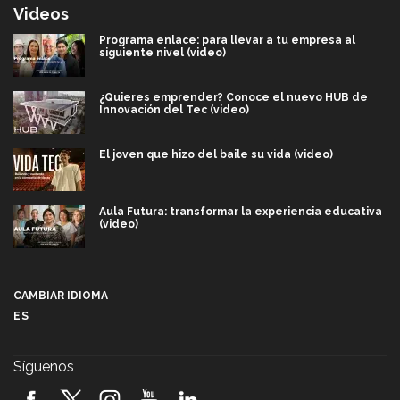
Videos
Programa enlace: para llevar a tu empresa al
siguiente nivel (video)
¿Quieres emprender? Conoce el nuevo HUB de
Innovación del Tec (video)
El joven que hizo del baile su vida (video)
Aula Futura: transformar la experiencia educativa
(video)
Más que un festival cultural: así es la magia de
VIBRART 2026 (video)
CAMBIAR IDIOMA
ES
Javier Guzmán: investigación con impacto social
(video)
Síguenos
¡México, en el top del mundial de robótica FIRST
2026! (video)