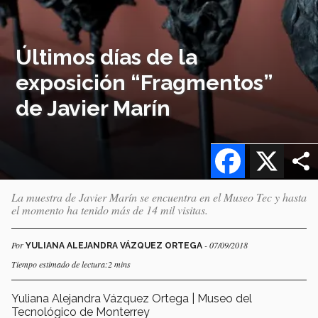
Últimos días de la
exposición “Fragmentos”
de Javier Marín
Facebook
X
La muestra de Javier Marín se encuentra en el Museo Tec y hasta
el momento ha tenido más de 14 mil visitas.
Por
- 07/09/2018
YULIANA ALEJANDRA VÁZQUEZ ORTEGA
Tiempo estimado de lectura:2 mins
Yuliana Alejandra Vázquez Ortega | Museo del
Tecnológico de Monterrey