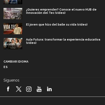
¿Quieres emprender? Conoce el nuevo HUB de
Innovación del Tec (video)
El joven que hizo del baile su vida (video)
Aula Futura: transformar la experiencia educativa
(video)
Más que un festival cultural: así es la magia de
VIBRART 2026 (video)
CAMBIAR IDIOMA
ES
Javier Guzmán: investigación con impacto social
(video)
Síguenos
¡México, en el top del mundial de robótica FIRST
2026! (video)
Vida Tec: Pasión, disciplina y básquetbol, con Gael
Adame (video)