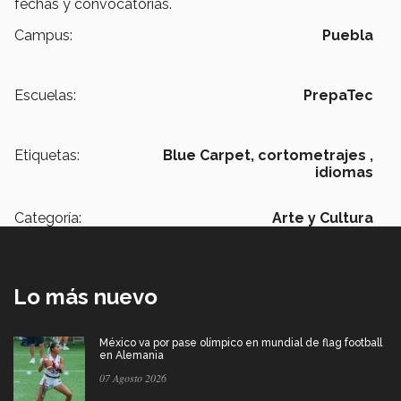
fechas y convocatorias.
Campus:
Puebla
Escuelas:
PrepaTec
Etiquetas:
Blue Carpet,
cortometrajes ,
idiomas
Categoría:
Arte y Cultura
Lo más nuevo
México va por pase olímpico en mundial de flag football
en Alemania
07 Agosto 2026