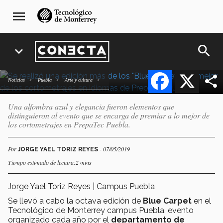
Pasar
navegación
menu
al
principal
No son los Óscares... es
contenido
Blue Carpet de PrepaTec
principal
search
expand_more
Facebook
X
Noticias
Puebla
arte y cultura
Una alfombra azul y elegancia fueron elementos que
distinguieron al evento que se encarga de premiar a lo mejor de
los cortometrajes en PrepaTec Puebla.
Por
- 07/05/2019
JORGE YAEL TORIZ REYES
Tiempo estimado de lectura:2 mins
Jorge Yael Toriz Reyes | Campus Puebla
Se llevó a cabo la octava edición de
Blue Carpet
en el
Tecnológico de Monterrey campus Puebla, evento
organizado cada año por el
departamento de