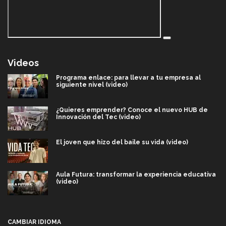
Videos
Programa enlace: para llevar a tu empresa al
siguiente nivel (video)
¿Quieres emprender? Conoce el nuevo HUB de
Innovación del Tec (video)
El joven que hizo del baile su vida (video)
Aula Futura: transformar la experiencia educativa
(video)
Más que un festival cultural: así es la magia de
VIBRART 2026 (video)
CAMBIAR IDIOMA