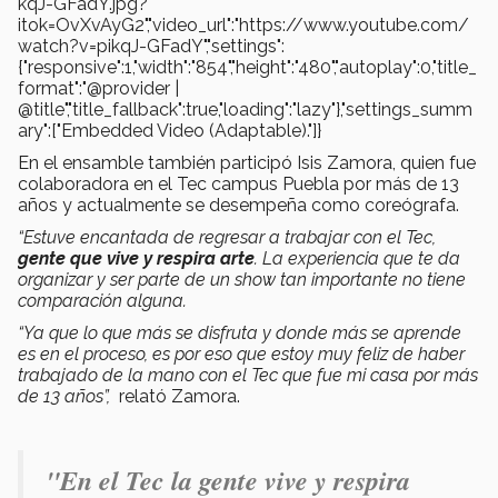
kqJ-GFadY.jpg?
itok=OvXvAyG2","video_url":"https://www.youtube.com/
watch?v=pikqJ-GFadY","settings":
{"responsive":1,"width":"854","height":"480","autoplay":0,"title_
format":"@provider |
@title","title_fallback":true,"loading":"lazy"},"settings_summ
ary":["Embedded Video (Adaptable)."]}
En el ensamble también participó Isis Zamora, quien fue
colaboradora en el Tec campus Puebla por más de 13
años y actualmente se desempeña como coreógrafa.
“Estuve encantada de regresar a trabajar con el Tec,
gente que vive y respira arte
.
La experiencia que te da
organizar y ser parte de un show tan importante no tiene
comparación alguna.
“Ya que lo que más se disfruta y donde más se aprende
es en el proceso, es por eso que estoy muy feliz de haber
trabajado de la mano con el Tec que fue mi casa por más
de 13 años”,
relató Zamora.
"En el Tec la gente vive y respira