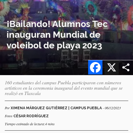
¡Bailando! Alumnos Tec
inauguran Mundial de
voleibol de playa 2023
Facebook
X
160 estudiantes del campus Puebla participaron con números
artísticos en la ceremonia inaugural del evento mundial que se
realizó en Tlaxcala
Por
- 06/12/2023
XIMENA MÁRQUEZ GUTIÉRREZ | CAMPUS PUEBLA
Fotos
CÉSAR RODRÍGUEZ
Tiempo estimado de lectura:4 mins