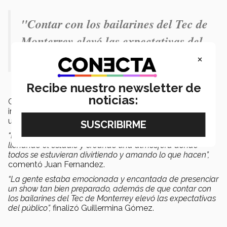
"Contar con los bailarines del Tec de
Monterrey elevó las expectativas del
público".- Guillermina Gómez
×
Recibe nuestro newsletter de
noticias:
Cabe mencionar que al momento de iniciar la
inauguración empezó a llover, sin embargo, esto no fue
un impedimento para realizar el espectáculo.
“Lo mejor del evento fue presenciar a 200 personas
llenando el estadio y creando una atmósfera donde
todos se estuvieran divirtiendo y amando lo que hacen”,
comentó Juan Fernandez.
“La gente estaba emocionada y encantada de presenciar
un show tan bien preparado, además de que contar con
los bailarines del Tec de Monterrey elevó las expectativas
del público”,
finalizó Guillermina Gómez.