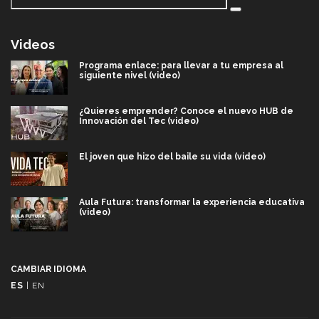
Videos
Programa enlace: para llevar a tu empresa al
siguiente nivel (video)
¿Quieres emprender? Conoce el nuevo HUB de
Innovación del Tec (video)
El joven que hizo del baile su vida (video)
Aula Futura: transformar la experiencia educativa
(video)
Más que un festival cultural: así es la magia de
VIBRART 2026 (video)
CAMBIAR IDIOMA
ES
|
EN
Javier Guzmán: investigación con impacto social
(video)