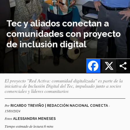
Tec y aliados conectan a
comunidades con proyecto
de inclusión digital
Facebook
X
El proyecto "Red Activa: comunidad digitalizada" es parte de la
iniciativa de Inclusión Digital del Tec, impulsado junto a socios
comerciales y líderes comunitarios
Por
-
RICARDO TREVIÑO | REDACCIÓN NACIONAL CONECTA
15/03/2024
Fotos
ALESSANDRA MENESES
Tiempo estimado de lectura:6 mins