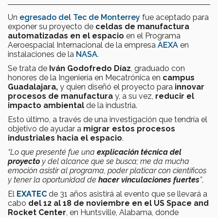
Un
egresado del Tec de Monterrey
fue aceptado para
exponer su proyecto de
celdas de manufactura
automatizadas en el espacio
en el Programa
Aeroespacial Internacional de la empresa
AEXA
en
instalaciones de la
NASA
.
Se trata de
Iván Godofredo Díaz
, graduado con
honores de la Ingeniería en Mecatrónica en
campus
Guadalajara,
y quien diseñó el proyecto para
innovar
procesos de manufactura
y, a su vez,
reducir el
impacto ambiental
de la industria.
Esto último, a través de una investigación que tendría el
objetivo de ayudar a
migrar estos procesos
industriales hacia el espacio
.
“Lo que presenté fue una
explicación técnica del
proyecto
y del alcance que se busca; me da mucha
emoción asistir al programa, poder platicar con científicos
y tener la oportunidad de
hacer vinculaciones
fuertes
”
.
El
EXATEC
de 31 años asistirá al evento que se llevará a
cabo
del 12 al 18 de noviembre en el US Space and
Rocket Center
, en Huntsville, Alabama, donde