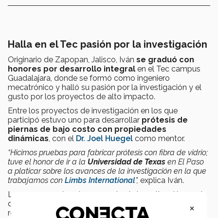
Halla en el Tec pasión por la investigación
Originario de Zapopan, Jalisco, Iván
se graduó con
honores por desarrollo integral
en el Tec campus
Guadalajara, donde se formó como ingeniero
mecatrónico y halló su pasión por la investigación y el
gusto por los proyectos de alto impacto.
Entre los proyectos de investigación en los que
participó estuvo uno para desarrollar
prótesis de
piernas de bajo costo con propiedades
dinámicas
, con el
Dr. Joel Huegel
como mentor.
“Hicimos pruebas para fabricar prótesis con fibra de vidrio;
tuve el honor de ir a la
Universidad de Texas
en El Paso
a platicar sobre los avances de la investigación en la que
trabajamos con
Limbs International
”,
explica Iván.
Luego, se sumó a otro proyecto de investigación en el
que colaboró con la
Dra. Gloria Faus
, profesora
×
reconocida por sus colaboraciones con la NASA, para