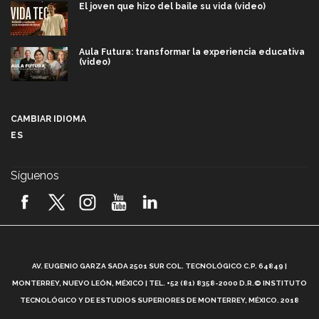
El joven que hizo del baile su vida (video)
Aula Futura: transformar la experiencia educativa
(video)
Más que un festival cultural: así es la magia de
VIBRART 2026 (video)
CAMBIAR IDIOMA
ES
Javier Guzmán: investigación con impacto social
(video)
Síguenos
¡México, en el top del mundial de robótica FIRST
2026! (video)
Vida Tec: Pasión, disciplina y básquetbol, con Gael
Adame (video)
A
AV. EUGENIO GARZA SADA 2501 SUR COL. TECNOLÓGICO C.P. 64849 |
L
¿Cómo es el Modelo Educativo Tec? (video)
MONTERREY, NUEVO LEÓN, MÉXICO | TEL. +52 (81) 8358-2000 D.R.© INSTITUTO
TECNOLÓGICO Y DE ESTUDIOS SUPERIORES DE MONTERREY, MÉXICO. 2018