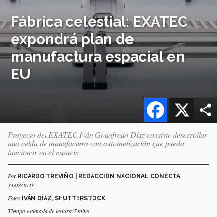
Fábrica celestial: EXATEC
expondrá plan de
manufactura espacial en
EU
Facebook
X
Proyecto del EXATEC Iván Godofredo Díaz consiste desarrollar
una celda de manufactura con automatización que pueda
funcionar en el espacio
Por
-
RICARDO TREVIÑO | REDACCIÓN NACIONAL CONECTA
31/08/2023
Fotos
IVÁN DÍAZ, SHUTTERSTOCK
Tiempo estimado de lectura:7 mins