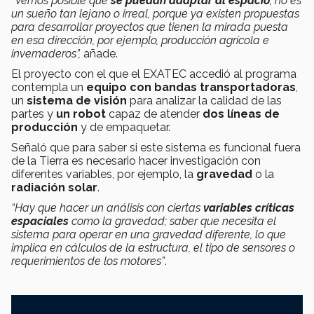
“Vemos posible que
se puedan adaptar al espacio
; no es
un sueño tan lejano o irreal, porque ya existen propuestas
para desarrollar proyectos que tienen la mirada puesta
en esa dirección, por ejemplo, producción agrícola e
invernaderos”,
añade.
El proyecto con el que el EXATEC accedió al programa
contempla un
equipo con bandas transportadoras
,
un
sistema de visión
para analizar la calidad de las
partes y
un robot
capaz de atender
dos líneas de
producción
y de empaquetar.
Señaló que para saber si este sistema es funcional fuera
de la Tierra es necesario hacer investigación con
diferentes variables, por ejemplo, la
gravedad
o la
radiación solar
.
“Hay que hacer un análisis con ciertas
variables críticas
espaciales
como la gravedad; saber que necesita el
sistema para operar en una gravedad diferente, lo que
implica en cálculos de la estructura, el tipo de sensores o
requerimientos de los motores”
.