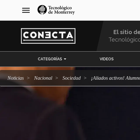
Pasar
navegación
menu
al
principal
contenido
principal
El sitio d
Tecnológic
Menu
CATEGORÍAS
VIDEOS
Comunidad
Noticias
Nacional
sociedad
¡Aliados activos! Alu