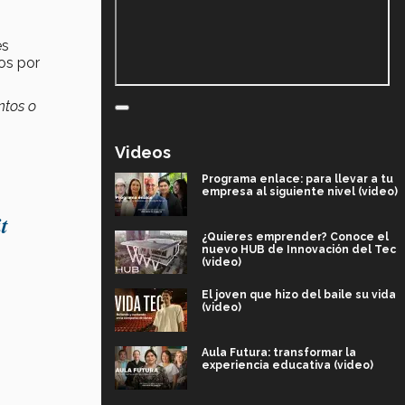
es
os por
ntos o
Videos
Programa enlace: para llevar a tu
empresa al siguiente nivel (video)
t
¿Quieres emprender? Conoce el
nuevo HUB de Innovación del Tec
(video)
El joven que hizo del baile su vida
(video)
Aula Futura: transformar la
experiencia educativa (video)