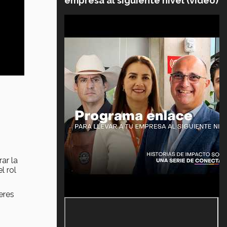
empresa al siguiente nivel (video)
ar la
l rol
eres