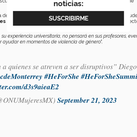
masculinidad tóxica y promover modelos a seguir positivos de
noticias:
a de que, para ser respetuosamente disruptivos, las juventud
nes
para que personas en el poder reciban y acepten proyect
su experiencia universitaria, no pensará en sus profesores, eve
 por ayudar en momentos de violencia de género
".
 a quienes se atreven a ser disruptivos” Diego
cdeMonterrey
#HeForShe
#HeForSheSummi
tter.com/d3s9aieaE2
(@ONUMujeresMX)
September 21, 2023