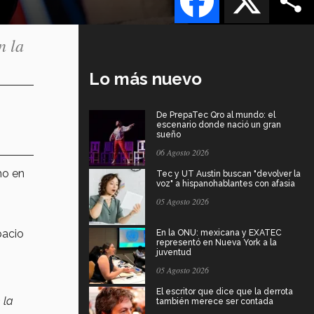
n la
Lo más nuevo
De PrepaTec Qro al mundo: el
escenario donde nació un gran
sueño
06 Agosto 2026
ho en
Tec y UT Austin buscan "devolver la
voz" a hispanohablantes con afasia
05 Agosto 2026
pacio
En la ONU: mexicana y EXATEC
representó en Nueva York a la
juventud
05 Agosto 2026
El escritor que dice que la derrota
 la
también merece ser contada