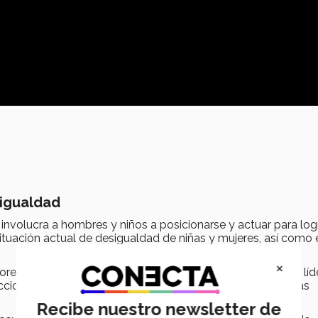
 igualdad
ue involucra a hombres y niños a posicionarse y actuar para logr
situación actual de desigualdad de niñas y mujeres, así como e
×
es clave en la lucha por la igualdad, al igual que jóvenes líd
cciones para construir entornos más seguros para todas las
Recibe nuestro newsletter de