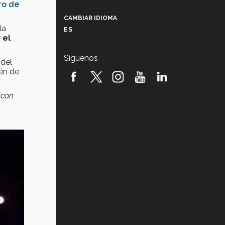
ro de
Más que un festival cultural: así es
la magia de VIBRART 2026 (video)
CAMBIAR IDIOMA
la
ES
Javier Guzmán: investigación con
 el
impacto social (video)
Síguenos
 del
¡México, en el top del mundial de
én de
robótica FIRST 2026! (video)
 con
Vida Tec: Pasión, disciplina y
básquetbol, con Gael Adame
(video)
¿Cómo es el Modelo Educativo
Tec? (video)
Vida Tec: Feminismo e Inteligencia
Artificial, Paola Ricaurte (video)