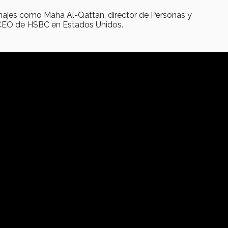
sonajes como Maha Al-Qattan, director de Personas y
 CEO de HSBC en Estados Unidos.