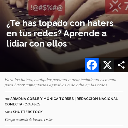
¿Te has topado con haters
en tus redes? Aprende a
lidiar con ellos
Facebook
X
Para los haters, cualquier persona o acontecimiento es bueno
para hacer comentarios agresivos o de odio en las redes
Por
ARIADNA COBLE Y MÓNICA TORRES | REDACCIÓN NACIONAL
- 24/03/2021
CONECTA
Fotos
SHUTTERSTOCK
Tiempo estimado de lectura:4 mins