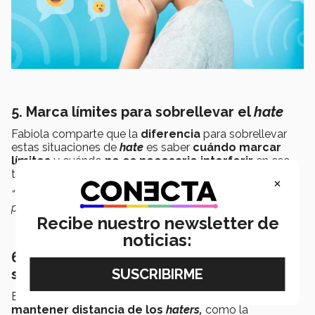
5. Marca límites para sobrellevar el
hate
Fabiola comparte que la
diferencia
para sobrellevar
estas situaciones de
hate
es saber
cuándo marcar
límites
y cuándo
no es necesario interferir
en ese
tipo de situaciones, simplemente
alejarse y evitarla.
×
“Tú puedes
marcar los límites
y hasta donde tienes
poder para influir en ello”,
añade.
Recibe nuestro newsletter de
noticias:
6. Usa las herramientas de las redes
sociales vs. los
haters
En las
redes sociales
existen
funciones
útiles para
mantener distancia de los
haters,
como la