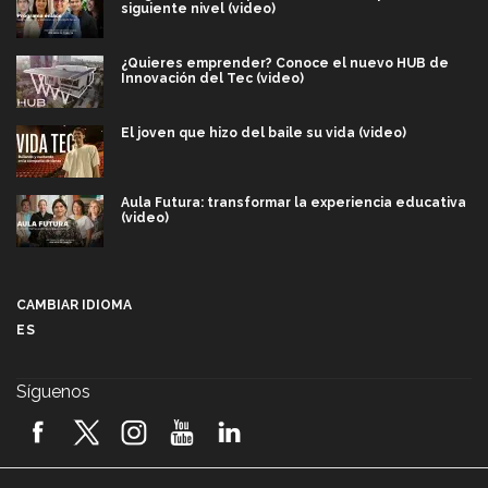
siguiente nivel (video)
¿Quieres emprender? Conoce el nuevo HUB de
Innovación del Tec (video)
El joven que hizo del baile su vida (video)
Aula Futura: transformar la experiencia educativa
(video)
Más que un festival cultural: así es la magia de
VIBRART 2026 (video)
CAMBIAR IDIOMA
ES
Javier Guzmán: investigación con impacto social
(video)
Síguenos
¡México, en el top del mundial de robótica FIRST
2026! (video)
Vida Tec: Pasión, disciplina y básquetbol, con Gael