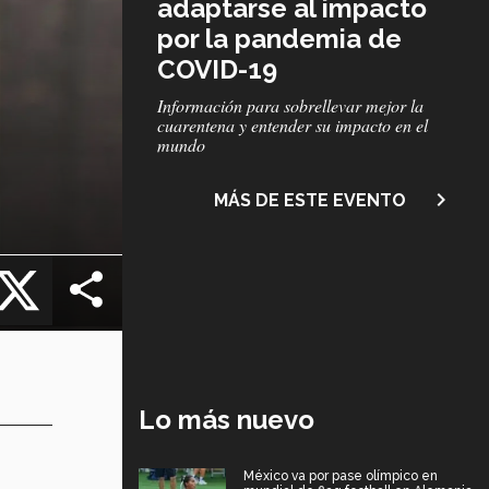
adaptarse al impacto
por la pandemia de
COVID-19
Subtítulo
Información para sobrellevar mejor la
cuarentena y entender su impacto en el
mundo
navigate_next
MÁS DE ESTE EVENTO
cebook
X
Lo más nuevo
México va por pase olímpico en