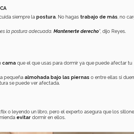
ICA
cuida siempre la
postura
. No hagas
trabajo de más
, no ca
rves la postura adecuada.
Mantenerte derecho
”
, dijo Reyes.
n
cama
que el que usas para dormir ya que puede afectar tu
na pequeña
almohada bajo las piernas
o entre ellas si due
tura se puede ver afectada.
flix o leyendo un libro, pero el experto asegura que los sillon
comienda
evitar
dormir en ellos.