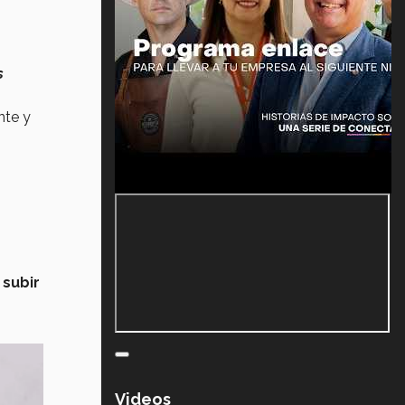
s
nte y
a
subir
Videos