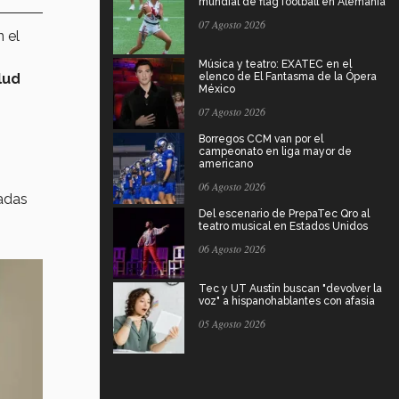
mundial de flag football en Alemania
07 Agosto 2026
n el
Música y teatro: EXATEC en el
lud
elenco de El Fantasma de la Ópera
México
07 Agosto 2026
Borregos CCM van por el
campeonato en liga mayor de
americano
06 Agosto 2026
adas
Del escenario de PrepaTec Qro al
teatro musical en Estados Unidos
06 Agosto 2026
Tec y UT Austin buscan "devolver la
voz" a hispanohablantes con afasia
05 Agosto 2026