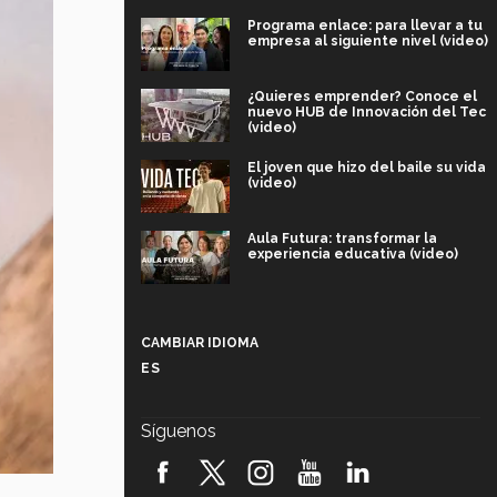
Programa enlace: para llevar a tu
empresa al siguiente nivel (video)
¿Quieres emprender? Conoce el
nuevo HUB de Innovación del Tec
(video)
El joven que hizo del baile su vida
(video)
Aula Futura: transformar la
experiencia educativa (video)
Más que un festival cultural: así es
la magia de VIBRART 2026 (video)
CAMBIAR IDIOMA
ES
Javier Guzmán: investigación con
impacto social (video)
Síguenos
¡México, en el top del mundial de
robótica FIRST 2026! (video)