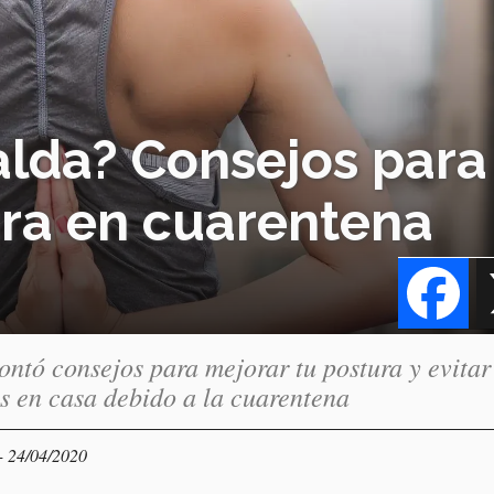
alda? Consejos para
ura en cuarentena
Fa
ontó consejos para mejorar tu postura y evitar
es en casa debido a la cuarentena
- 24/04/2020