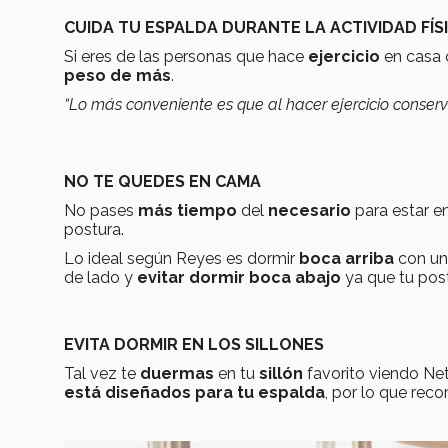
CUIDA TU ESPALDA DURANTE LA ACTIVIDAD FÍS
Si eres de las personas que hace
ejercicio
en casa 
peso de más
.
“Lo más conveniente es que al hacer ejercicio conse
NO TE QUEDES EN CAMA
No pases
más tiempo
del
necesario
para estar e
postura.
Lo ideal según Reyes es dormir
boca arriba
con u
de lado y
evitar dormir boca abajo
ya que tu pos
EVITA DORMIR EN LOS SILLONES
Tal vez te
duermas
en tu
sillón
favorito viendo Net
está diseñados para tu espalda
, por lo que re