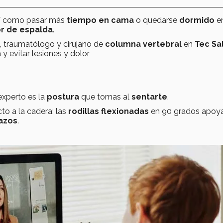
así como pasar más
tiempo en cama
o quedarse
dormido
e
r de espalda
.
a, traumatólogo y cirujano de
columna vertebral
en
Tec Sa
 y evitar lesiones y dolor
xperto es la
postura
que tomas al
sentarte
.
to a la cadera; las
rodillas flexionadas
en 90 grados apoy
azos
.