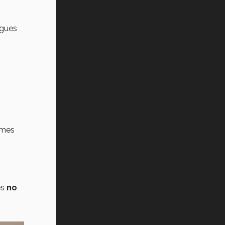
Vida Tec: Pasión, disciplina y
básquetbol, con Gael Adame
(video)
rgues
¿Cómo es el Modelo Educativo
Tec? (video)
Vida Tec: Feminismo e Inteligencia
Artificial, Paola Ricaurte (video)
rmes
es
no