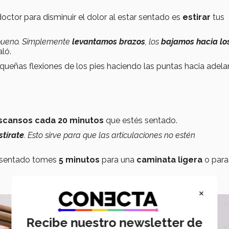
octor para disminuir el dolor al estar sentado es
estirar
tus
 bueno. Simplemente
levantamos brazos
, los
bajamos hacia lo
aló.
ueñas flexiones de los pies haciendo las puntas hacia adela
scansos cada 20 minutos
que estés sentado.
stírate
. Esto sirve para que las articulaciones no estén
 sentado tomes
5 minutos
para una
caminata ligera
o par
×
Recibe nuestro newsletter de