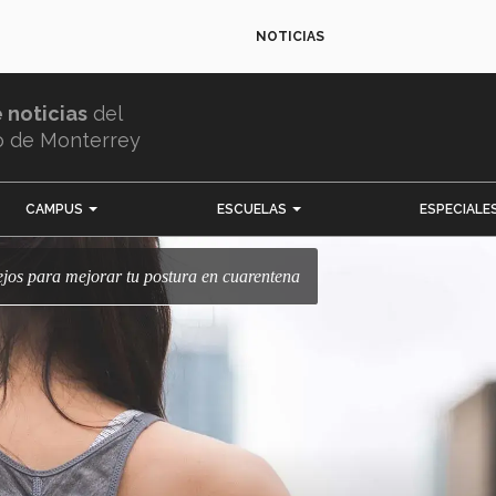
NOTICIAS
e noticias
del
o de Monterrey
CAMPUS
ESCUELAS
ESPECIALE
sejos para mejorar tu postura en cuarentena