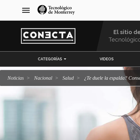
Pasar
navegación
menu
al
principal
contenido
principal
El sitio d
Tecnológic
Menu
CATEGORÍAS
VIDEOS
Comunidad
Noticias
Nacional
salud
¿Te duele la espalda? Con