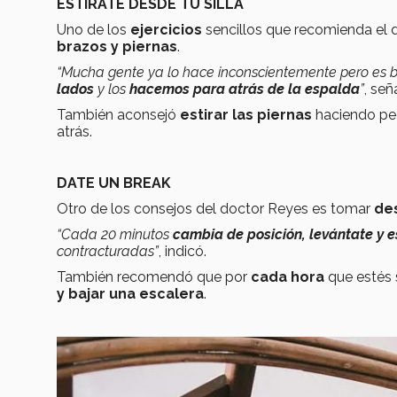
ESTÍRATE DESDE TU SILLA
Uno de los
ejercicios
sencillos que recomienda el d
brazos y piernas
.
“Mucha gente ya lo hace inconscientemente pero es
lados
y los
hacemos para atrás de la espalda
”
, señ
También aconsejó
estirar las piernas
haciendo peq
atrás.
DATE UN BREAK
Otro de los consejos del doctor Reyes es tomar
de
“Cada 20 minutos
cambia de posición, levántate y e
contracturadas”
, indicó.
También recomendó que por
cada hora
que estés
y bajar una escalera
.