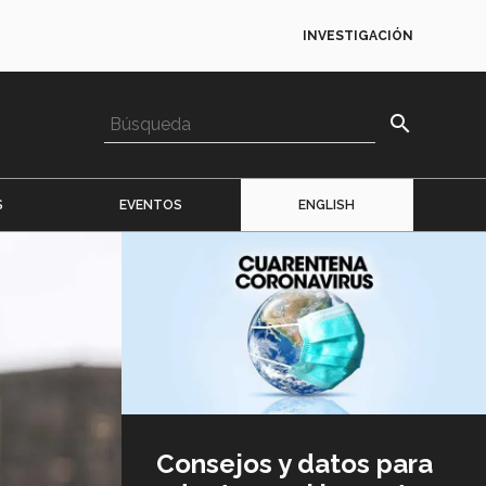
INVESTIGACIÓN
search
S
EVENTOS
ENGLISH
Imagen
o
logo
Consejos y datos para