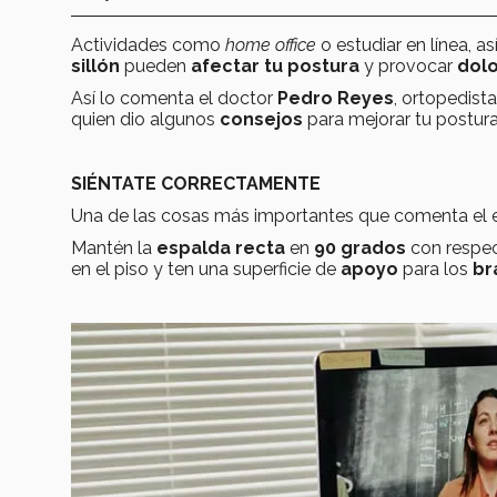
Actividades como
home office
o estudiar en línea, 
sillón
pueden
afectar tu postura
y provocar
dolo
Así lo comenta el doctor
Pedro Reyes
, ortopedist
quien dio algunos
consejos
para mejorar tu postura
SIÉNTATE CORRECTAMENTE
Una de las cosas más importantes que comenta el e
Mantén la
espalda recta
en
90 grados
con respec
en el piso y ten una superficie de
apoyo
para los
br