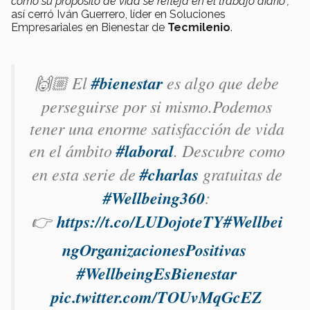
cómo su propósito de vida se refleja en el trabajo diario",
así cerró Iván Guerrero, líder en Soluciones
Empresariales en Bienestar de
Tecmilenio
.
🙌🏼 El
#bienestar
es algo que debe
perseguirse por si mismo.Podemos
tener una enorme satisfacción de vida
en el ámbito
#laboral
. Descubre como
en esta serie de
#charlas
gratuitas de
#Wellbeing360
:
👉
https://t.co/LUDojoteTY
#Wellbei
ngOrganizacionesPositivas
#WellbeingEsBienestar
pic.twitter.com/TOUvMqGcEZ