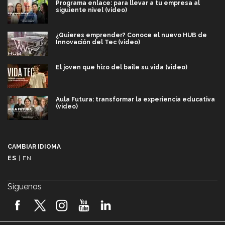
Programa enlace: para llevar a tu empresa al
siguiente nivel (video)
¿Quieres emprender? Conoce el nuevo HUB de
Innovación del Tec (video)
El joven que hizo del baile su vida (video)
Aula Futura: transformar la experiencia educativa
(video)
Más que un festival cultural: así es la magia de
VIBRART 2026 (video)
CAMBIAR IDIOMA
ES
|
EN
Javier Guzmán: investigación con impacto social
(video)
Síguenos
¡México, en el top del mundial de robótica FIRST
2026! (video)