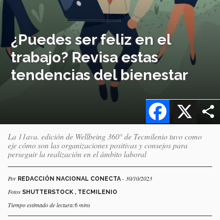
¿Puedes ser feliz en el
trabajo? Revisa estas
tendencias del bienestar
Facebook
X
La 11ava. edición de Wellbeing 360° de Tecmilenio tuvo como
eje cómo son las organizaciones positivas y consejos para
perseguir la realización en el ámbito laboral
Por
- 30/10/2023
REDACCIÓN NACIONAL CONECTA
Fotos
SHUTTERSTOCK , TECMILENIO
Tiempo estimado de lectura:6 mins