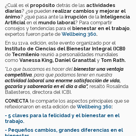
¿Cuál es el
propósito
detrás de las
actividades
diarias
? ¿se pueden
realizar cambios y mejorar el
ánimo
? ¿qué pasa ante la
irrupción
de la
Inteligencia
Artificial
en el
mundo laboral
? Para compartir
consejos y tendencias para el
bienestar en el trabajo
,
expertos fueron parte de
Wellbeing 360
.
En su 11va. edición, este evento organizado por el
Instituto de Ciencias del Bienestar Integral (ICBI)
de
Tecmilenio
reunió a personalidades mundiales
como
Vanessa King,
Daniel Granattal
y
Tom Rath.
"Lo que buscamos es hacer del
bienestar una ventaja
competitiva
,
para que podamos tener en nuestra
actividad laboral una enorme satisfacción de vida,
gozarla y saborearla en el día a día",
resaltó
Rosalinda
Ballesteros, directora del ICBI.
CONECTA
te comparte los aspectos principales que se
reflexionaron en esta edición de
Wellbeing 360
:
- 5 claves para la felicidad y el bienestar en el
trabajo.
- Pequeños cambios, grandes diferencias en el
bienestar.