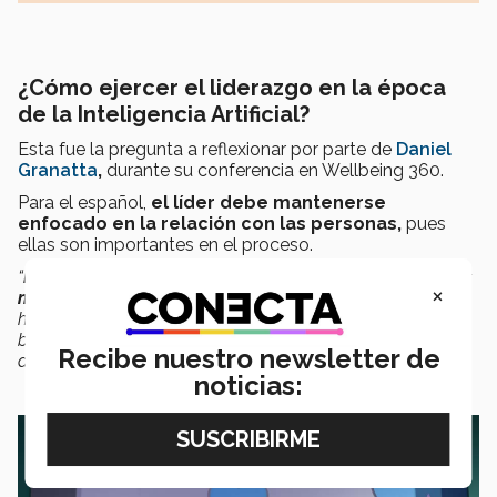
¿Cómo ejercer el liderazgo en la época
de la Inteligencia Artificial?
Esta fue la pregunta a reflexionar por parte de
Daniel
Granatta
,
durante su conferencia en Wellbeing 360.
Para el español,
el líder debe mantenerse
enfocado en la relación con las personas,
pues
ellas son importantes en el proceso.
“
El liderazgo tiene que ver con las personas, no con las
×
máquinas
.
Queremos dar tranquilidad porque como
humanos hay mucho por hacer aquí, no vamos a ser
barridos por máquinas y algoritmos, lo tecnológico es un
Recibe nuestro newsletter de
accesorio necesario, pero al final accesorio”.
noticias: