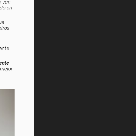
e van
edo en
ue
otros
a
mente
ente
 mejor