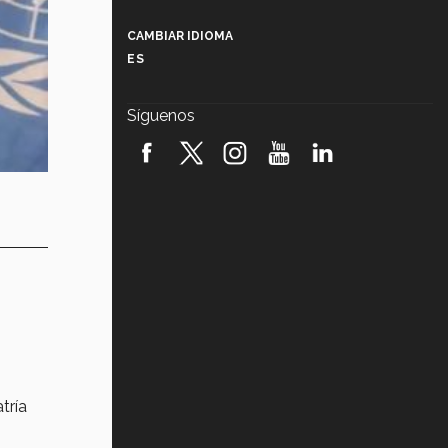
Más que un festival cultural: así es
la magia de VIBRART 2026 (video)
CAMBIAR IDIOMA
ES
Javier Guzmán: investigación con
impacto social (video)
Síguenos
¡México, en el top del mundial de
robótica FIRST 2026! (video)
Vida Tec: Pasión, disciplina y
básquetbol, con Gael Adame
(video)
¿Cómo es el Modelo Educativo
Tec? (video)
Vida Tec: Feminismo e Inteligencia
Artificial, Paola Ricaurte (video)
tría