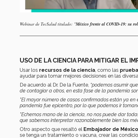
Webinar de TecSalud titulado: "
México frente al COVID-19: su rol 
USO DE LA CIENCIA PARA MITIGAR EL I
Usar los
recursos de la ciencia
, como las
prueb
ayudar para tomar mejores decisiones en las diversa
De acuerdo al Dr. De la Fuente,
“podemos asumir que 
de contagiar a otros, en esta fase de la pandemia so
"El mayor número de casos confirmados están ya en e
pandemia fue epicentro, por lo que podemos ir tomand
"Echemos mano de la ciencia, no nos puede dar todas
que sabemos interpretar razonablemente bien los méd
Otro aspecto que resaltó el
Embajador de México
se tenga un tratamiento o vacuna, crear las condic