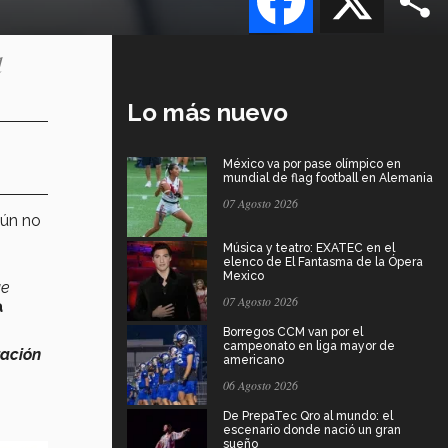
d
Lo más nuevo
México va por pase olímpico en
mundial de flag football en Alemania
07 Agosto 2026
ún no
Música y teatro: EXATEC en el
elenco de El Fantasma de la Ópera
Mexico
ue
07 Agosto 2026
a
Borregos CCM van por el
campeonato en liga mayor de
ación
americano
06 Agosto 2026
De PrepaTec Qro al mundo: el
escenario donde nació un gran
sueño