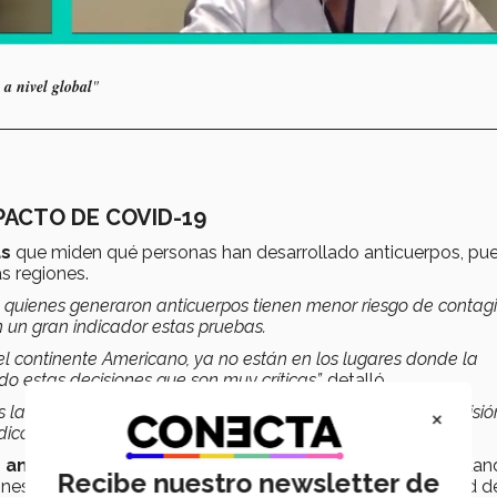
a nivel global
"
MPACTO DE COVID-19
as
que miden qué personas han desarrollado anticuerpos, pu
s regiones.
quienes generaron anticuerpos tienen menor riesgo de contagi
n un gran indicador estas pruebas.
l continente Americano, ya no están en los lugares donde la
o estas decisiones que son muy críticas”,
detalló.
 las respuestas, pero nos puede dar una con bastante precisió
×
icos”,
comentó De la Fuente.
 ante la ONU
fue la necesidad de un acuerdo solidario cuan
Recibe nuestro newsletter de
iones para que puedan estar accesibles a la mayor cantidad d