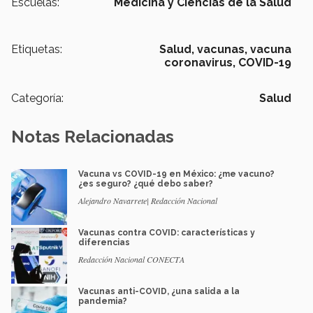
Escuelas:
Medicina y Ciencias de la Salud
Etiquetas:
Salud,
vacunas,
vacuna
coronavirus,
COVID-19
Categoría:
Salud
Notas Relacionadas
Vacuna vs COVID-19 en México: ¿me vacuno?
¿es seguro? ¿qué debo saber?
Alejandro Navarrete| Redacción Nacional
Vacunas contra COVID: características y
diferencias
Redacción Nacional CONECTA
Vacunas anti-COVID, ¿una salida a la
pandemia?