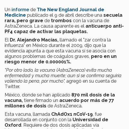
Un
informe
de
The New England Journal de
Medicine
publicado el 9 de abril describe una
secuela
rara, pero grave
de
trombos
con la vacuna de
AstraZeneca. La causa aparente es el
anticuerpo anti-
PF4
capaz de activar las plaquetas.
El
Dr. Alejandro Macías,
llamado el "zar contra la
influenza" en México durante el 2009, dijo que la
evidencia apunta a que esta vacuna sí se asocia con
algunos problemas de coágulos graves,
pero en un
riesgo menor de 0.000001%.
"Por otro lado, la vacuna (AstraZeneca) evita mucha
enfermedad y mucha muerte; aun si se confirma seguiría
valiendo la pena, por mucho",
agregó en su cuenta de
Twitter.
México, donde se han aplicado
870 mil dosis de la
vacuna,
tiene firmado un
acuerdo por más de 77
millones de dosis
de AstraZeneca.
Esta vacuna, llamada
ChAdOx1 nCoV-19
, fue
desarrollada en conjunto con la
Universidad de
Oxford
. Requiere de dos dosis aplicadas vía