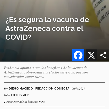
¿Es segura la vacuna de
AstraZeneca contra el
COVID?
Facebook
X
Evidencia apunta a que los beneficios de la vacuna de
AstraZeneca sobrepasan sus efectos adversos, que son
considerados como raros.
Por
- 09/04/2021
DIEGO MACEDO | REDACCIÓN CONECTA
Fotos
FOTOS: AFP
Tiempo estimado de lectura:4 mins