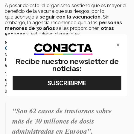
A pesar de esto, el organismo sostiene que es mayor el
beneficio de la vacuna que sus riesgos, por lo
que aconsejó a
seguir con la vacunación.
Sin
embargo, la agencia recomendó que a las
personas
menores de 30 años
se les proporcionen
otras
vacunas
si estuvieran disponibles.
×
Soumya Swaminatham
, científica en jefe de la
Organización Mundial de la Salud
(OMS)
, expresó
que, aunque se hará seguimiento de los casos de
trombosis, recomiendan que los países
continúen
Recibe nuestro newsletter de
vacunando con AstraZeneca.
noticias:
"Son
62 casos
de trastornos
sobre más de 30 millones
de dosis
administradas en Europa"
, dijo el Dr. Sylvain
Aldighieri, gerente de Incidente para COVID-19 de
la
Organización Panamericana de la Salud
,
"Son 62 casos de trastornos sobre
más de 30 millones de dosis
administradas en Europa".