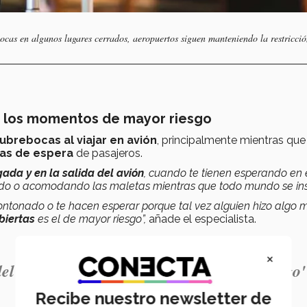
cas en algunos lugares cerrados, aeropuertos siguen manteniendo la restricció
n: los momentos de mayor riesgo
ubrebocas al viajar en avión
, principalmente mientras que
as de espera
de pasajeros.
gada y en la salida del avión
, cuando te tienen esperando en 
ndo o acomodando las maletas mientras que todo mundo se ins
tonado o te hacen esperar porque tal vez alguien hizo algo m
abiertas
es el de mayor riesgo”,
añade el especialista.
×
el avión están abiertas es el de mayor riesgo
Recibe nuestro newsletter de