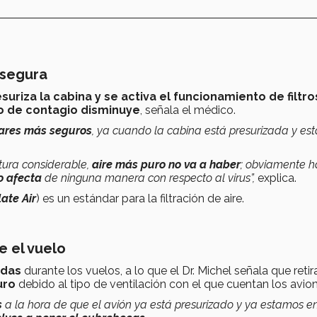
 segura
suriza la cabina y se activa el funcionamiento de filtr
o de contagio disminuye
, señala el médico.
ugares más seguros
, ya cuando la cabina está presurizada y es
ltura considerable,
aire más puro no va a haber
; obviamente h
o afecta
de ninguna manera con respecto al virus”,
explica.
late Air
) es un estándar para la filtración de aire.
 el vuelo
idas
durante los vuelos, a lo que el Dr. Michel señala que retir
uro
debido al tipo de ventilación con el que cuentan los avio
s
a la hora de que el avión ya está presurizado y ya estamos e