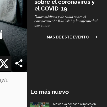
sobre el coronavirus y
el COVID-19
Subtítulo
Datos médicos y de salud sobre el
coronavirus SARS-CoV2 y la enfermedad
que causa
í
navigate_next
MÁS DE ESTE EVENTO
cebook
X
agio
Lo más nuevo
México va por pase olímpico en