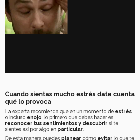
Cuando sientas mucho estrés date cuenta
qué lo provoca
La experta recomienda que en un momento de
estrés
o incluso
enojo
, lo primero que debes hacer es
reconocer tus sentimientos y descubrir
si te
sientes así por algo en
particular
.
De esta manera puedes
planear
cómo
evitar
lo que te