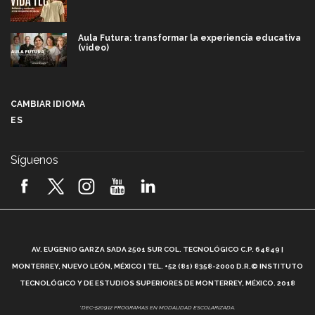
Aula Futura: transformar la experiencia educativa
(video)
Más que un festival cultural: así es la magia de
VIBRART 2026 (video)
CAMBIAR IDIOMA
ES
Javier Guzmán: investigación con impacto social
(video)
Síguenos
¡México, en el top del mundial de robótica FIRST
2026! (video)
Vida Tec: Pasión, disciplina y básquetbol, con Gael
Adame (video)
A
AV. EUGENIO GARZA SADA 2501 SUR COL. TECNOLÓGICO C.P. 64849 |
L
¿Cómo es el Modelo Educativo Tec? (video)
MONTERREY, NUEVO LEÓN, MÉXICO | TEL. +52 (81) 8358-2000 D.R.© INSTITUTO
TECNOLÓGICO Y DE ESTUDIOS SUPERIORES DE MONTERREY, MÉXICO. 2018
Vida Tec: Feminismo e Inteligencia Artificial, Paola
*DEC-520912 PROGRAMAS EN MODALIDAD ESCOLARIZADA.