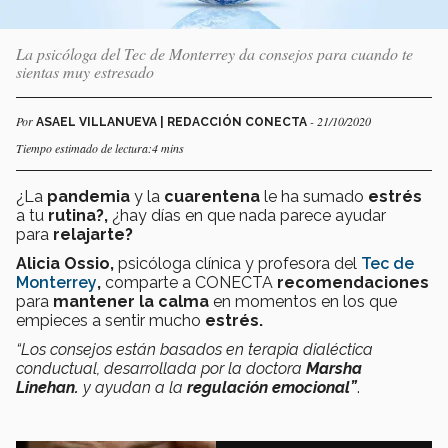
La psicóloga del Tec de Monterrey da consejos para cuando te
sientas muy estresado
Por
- 21/10/2020
ASAEL VILLANUEVA | REDACCIÓN CONECTA
Tiempo estimado de lectura:4 mins
¿La
pandemia
y la
cuarentena
le ha sumado
estrés
a tu
rutina?,
¿hay días en que nada parece ayudar
para
relajarte?
Alicia Ossio,
psicóloga clínica y profesora del
Tec de
Monterrey
,
comparte a CONECTA
recomendaciones
para
mantener la calma
en momentos en los que
empieces a sentir mucho
estrés.
“Los consejos están basados en terapia dialéctica
conductual, desarrollada por la doctora
Marsha
Linehan.
y ayudan a la
regulación emocional”
.