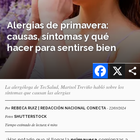
Alergias de primavera:
causas, síntomas y qué
hacer para sentirse bien
Facebook
X
La alergóloga de TecSalud, Marisol Treviño habló sobre los
síntomas que causan las alergias
Por
- 22/03/2024
REBECA RUIZ | REDACCIÓN NACIONAL CONECTA
Fotos
SHUTTERSTOCK
Tiempo estimado de lectura:4 mins
¿Has notado que al llegar la
primavera
comienzas a