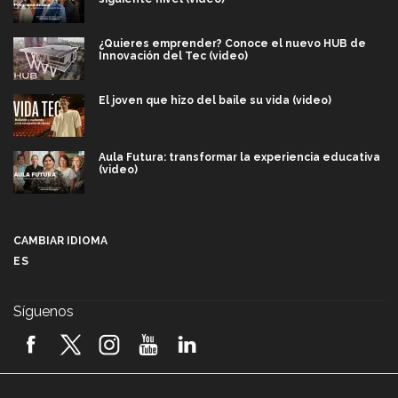
¿Quieres emprender? Conoce el nuevo HUB de
Innovación del Tec (video)
El joven que hizo del baile su vida (video)
Aula Futura: transformar la experiencia educativa
(video)
Más que un festival cultural: así es la magia de
VIBRART 2026 (video)
CAMBIAR IDIOMA
ES
Javier Guzmán: investigación con impacto social
(video)
Síguenos
¡México, en el top del mundial de robótica FIRST
2026! (video)
Vida Tec: Pasión, disciplina y básquetbol, con Gael
Adame (video)