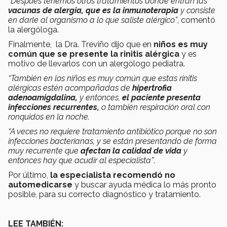
“Después tenemos otros tratamientos donde entran las
vacunas de alergia
, que es la inmunoterapia
y consiste
en darle al organismo a lo que saliste alérgico”
, comentó
la alergóloga.
Finalmente, la Dra. Treviño dijo que en
niños es muy
común que se presente la rinitis alérgica
y es
motivo de llevarlos con un alergólogo pediatra.
“También en los niños es muy común que estas
rinitis
alérgicas estén acompañadas de
hipertrofia
adenoamigdalina,
y entonces,
el paciente presenta
infecciones recurrentes,
o también respiración oral con
ronquidos en la noche.
“A veces no requiere tratamiento antibiótico porque no son
infecciones bacterianas, y se están presentando de forma
muy recurrente que
afectan la calidad de vida
y
entonces hay que acudir al especialista”
.
Por último,
la especialista recomendó
no
automedicarse
y buscar ayuda médica lo más pronto
posible, para su correcto diagnóstico y tratamiento.
LEE TAMBIÉN: