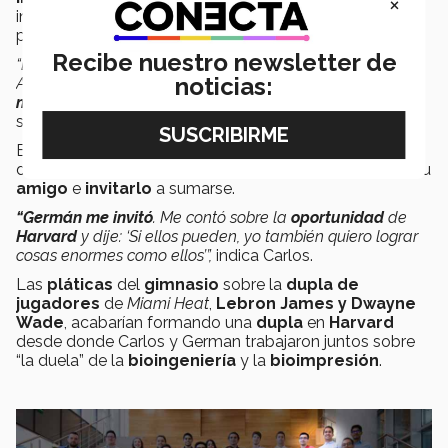
×
incluso
Grissel
ha sido
premiada internacionalmente
por su trabajo en impresión de órganos.
Recibe nuestro newsletter de
“Empezamos en
2018
en el laboratorio de Mario y Grissel.
noticias:
A ellos les
debemos
la
oportunidad.
Son grandes
mentores
y nos han dado mucho de su conocimiento”
,
señala Germán.
Esa sería la
puerta de entrada
de
Germán
al mundo
de la
bioingeniería
, no sin antes voltear hacia donde su
amigo
e
invitarlo
a sumarse.
“Germán me invitó
. Me contó sobre la
oportunidad
de
Harvard
y dije: ‘Si ellos pueden, yo también quiero lograr
cosas enormes como ellos’”,
indica Carlos.
Las
pláticas
del
gimnasio
sobre la
dupla de
jugadores
de
Miami Heat
,
Lebron James y Dwayne
Wade
, acabarían formando una
dupla
en
Harvard
desde donde Carlos y German trabajaron juntos sobre
“la duela” de la
bioingeniería
y la
bioimpresión
.