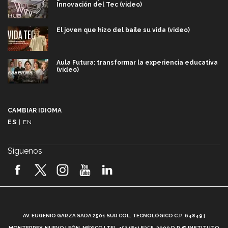
Innovación del Tec (video)
El joven que hizo del baile su vida (video)
Aula Futura: transformar la experiencia educativa
(video)
Más que un festival cultural: así es la magia de
VIBRART 2026 (video)
CAMBIAR IDIOMA
ES
|
EN
Javier Guzmán: investigación con impacto social
(video)
Síguenos
¡México, en el top del mundial de robótica FIRST
2026! (video)
Vida Tec: Pasión, disciplina y básquetbol, con Gael
Adame (video)
A
AV. EUGENIO GARZA SADA 2501 SUR COL. TECNOLÓGICO C.P. 64849 |
L
¿Cómo es el Modelo Educativo Tec? (video)
MONTERREY, NUEVO LEÓN, MÉXICO | TEL. +52 (81) 8358-2000 D.R.© INSTITUTO