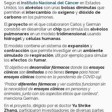
Según el
Instituto Nacional del Cáncer
en Estados
Unidos, los
alvéolos
son unas
bolsas diminutas
que
permiten el
intercambio
de
oxígeno
y
dióxido de
carbono
en los pulmones.
El
proyecto
en el que colaboraron Carlos y Germán
consistió en desarrollar un
chip
que simula los
alvéolos
pulmonares
en un modelo
tridimensional
usando
hidrogel
y
células humanas
.
El modelo contiene un sistema de
expansión
y
contracción
que permite investigar en un
ambiente
simulado
de
respiración
, útil por ejemplo para simular
los
efectos
de
fumar
.
“El objetivo es
desarrollar fármacos
donde los
ensayos
clínicos
son
limitados
o no tienes
tiempo
para hacer
ensayos clínicos
(como en la pandemia de COVID-19).
“Probar
diferentes fármacos
y ver cuántos funcionan sin
la necesidad de
ensayos clínicos
en personas y
animales, junto con los aspectos éticos que conlleva
”,
menciona Germán.
En el proyecto, dirigido por el doctor
Yu Shrike
Zhang,
participaron investigadores de diversas partes