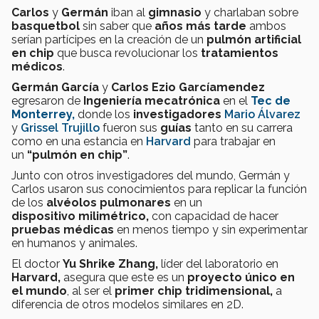
Carlos
y
Germán
iban al
gimnasio
y charlaban sobre
basquetbol
sin saber que
años más tarde
ambos
serían partícipes en la creación de un
pulmón artificial
en chip
que busca revolucionar los
tratamientos
médicos
.
Germán García
y
Carlos Ezio Garcíamendez
egresaron de
Ingeniería mecatrónica
en el
Tec de
Monterrey,
donde los
investigadores
Mario Álvarez
y
Grissel Trujillo
fueron sus
guías
tanto en su carrera
como en una estancia en
Harvard
para trabajar en
un
“pulmón en chip”
.
Junto con otros investigadores del mundo, Germán y
Carlos usaron sus conocimientos para replicar la función
de los
alvéolos pulmonares
en un
dispositivo milimétrico,
con capacidad de hacer
pruebas médicas
en menos tiempo y sin experimentar
en humanos y animales.
El doctor
Yu Shrike Zhang,
líder del laboratorio en
Harvard,
asegura que este es un
proyecto único en
el mundo
, al ser el
primer chip tridimensional,
a
diferencia de otros modelos similares en 2D.