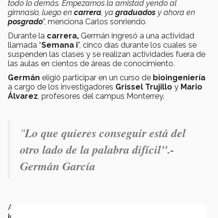
todo lo demás. Empezamos la amistad yendo al
gimnasio, luego en
carrera
, ya
graduados
y ahora en
posgrado
”, menciona Carlos sonriendo.
Durante la
carrera,
Germán ingresó a una actividad
llamada “
Semana i
”, cinco días durante los cuales se
suspenden las clases y se realizan actividades fuera de
las aulas en cientos de áreas de conocimiento.
Germán
eligió participar en un curso de
bioingeniería
a cargo de los investigadores
Grissel Trujillo
y
Mario
Álvarez
, profesores del campus Monterrey.
"
Lo que quieres conseguir está del
otro lado de la palabra difícil".-
Germán García
Ambos científicos han impulsado
estancias de
investigación
para
alumnos del Tec
en
Harvard
e