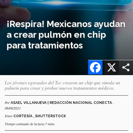
¡Respira! Mexicanos ayudan
a crear pulmón en chip
para tratamientos
Facebook
X
Los jóvenes egresados del Tec crearon un chip que simula un
pulmón para crear y probar nuevos tratamientos médicos.
Por
-
ASAEL VILLANUEVA | REDACCIÓN NACIONAL CONECTA
06/08/2021
Fotos
CORTESÍA , SHUTTERSTOCK
Tiempo estimado de lectura:7 mins