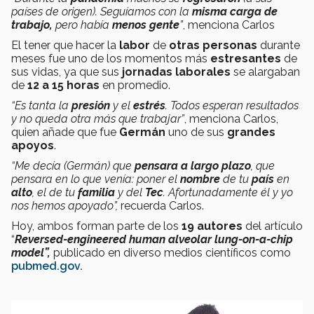
países de origen). Seguíamos con la
misma carga de
trabajo,
pero había
menos gente
”
, menciona Carlos
El tener que hacer la
labor
de
otras personas
durante
meses fue uno de los momentos más
estresantes
de
sus vidas, ya que sus
jornadas laborales
se alargaban
de
12 a 15 horas
en promedio.
“Es tanta la
presión
y el
estrés
. Todos esperan resultados
y no queda otra más que trabajar”
, menciona Carlos,
quien añade que fue
Germán
uno de sus
grandes
apoyos
.
“Me decía (Germán) que
pensara a largo plazo
, que
pensara en lo que venía: poner el
nombre
de tu
país
en
alto
, el de tu
familia
y del
Tec
. Afortunadamente él y yo
nos hemos apoyado”,
recuerda Carlos.
Hoy, ambos forman parte de los
19 autores
del artículo
“
Reversed-engineered human alveolar lung-on-a-chip
model”,
publicado en diverso medios científicos como
pubmed.gov.