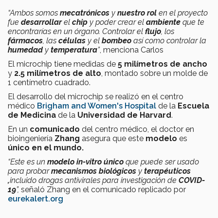
“Ambos somos
mecatrónicos
y
nuestro rol
en el proyecto
fue
desarrollar
el
chip
y poder crear el
ambiente
que te
encontrarías en un órgano. Controlar el
flujo
, los
fármacos
, las
células
y el
bombeo
así como controlar la
humedad
y
temperatura
”
, menciona Carlos
El microchip tiene medidas de
5 milímetros de ancho
y
2.5 milímetros de alto
, montado sobre un molde de
1 centímetro cuadrado.
El desarrollo del microchip se realizó en el centro
médico
Brigham and Women's Hospital
de la
Escuela
de Medicina
de la
Universidad de Harvard
.
En un
comunicado
del centro médico, el doctor en
bioingeniería
Zhang
asegura que este
modelo
es
único en el mundo.
“Este es un
modelo in-vitro único
que puede ser usado
para probar
mecanismos biológicos
y
terapéuticos
,
incluido drogas antivirales para investigación de
COVID-
19
”,
señaló Zhang en el comunicado replicado por
eurekalert.org