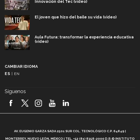
Innovación del Tec (video)
El joven que hizo del baile su vida (video)
Aula Futura: transformar la experiencia educativa
(video)
Más que un festival cultural: así es la magia de
VIBRART 2026 (video)
CAMBIAR IDIOMA
ES
|
EN
Javier Guzmán: investigación con impacto social
(video)
Síguenos
¡México, en el top del mundial de robótica FIRST
2026! (video)
Vida Tec: Pasión, disciplina y básquetbol, con Gael
Adame (video)
A
AV. EUGENIO GARZA SADA 2501 SUR COL. TECNOLÓGICO C.P. 64849 |
L
¿Cómo es el Modelo Educativo Tec? (video)
MONTERREY, NUEVO LEÓN, MÉXICO | TEL. +52 (81) 8358-2000 D.R.© INSTITUTO