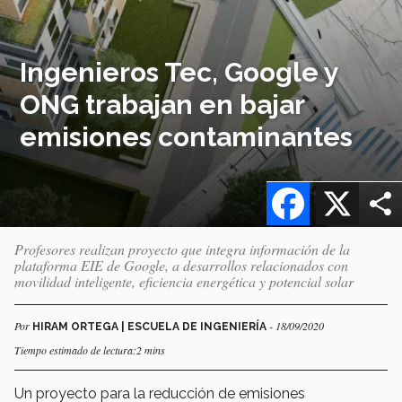
Ingenieros Tec, Google y
ONG trabajan en bajar
emisiones contaminantes
Facebook
X
Profesores realizan proyecto que integra información de la
plataforma EIE de Google, a desarrollos relacionados con
movilidad inteligente, eficiencia energética y potencial solar
Por
- 18/09/2020
HIRAM ORTEGA | ESCUELA DE INGENIERÍA
Tiempo estimado de lectura:2 mins
Un proyecto para la reducción de emisiones