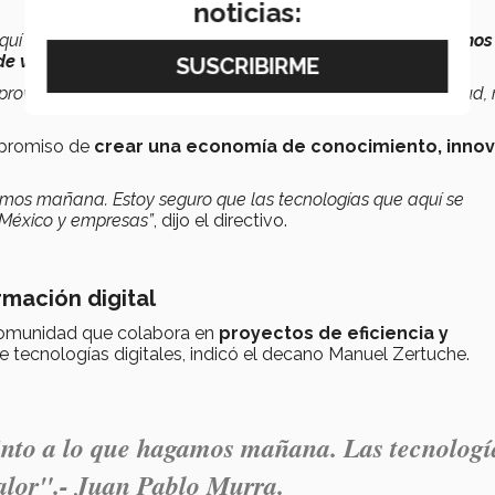
noticias:
 Aquí producimos, nos movemos y
la manera en que diseñamos
de vida
en tiempo, movilidad y energía.
 aprovechamiento de estas tecnologías, igual en tema de salud,
ompromiso de
crear una economía de conocimiento, inno
mos mañana. Estoy seguro que las tecnologías que aquí se
 México y empresas”
, dijo el directivo.
rmación digital
comunidad que colabora en
proyectos de eficiencia y
e tecnologías digitales, indicó el decano Manuel Zertuche.
into a lo que hagamos mañana. Las tecnologí
valor".- Juan Pablo Murra.