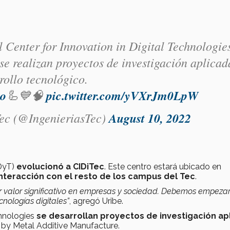
l Center for Innovation in Digital Technologie
se realizan proyectos de investigación aplicad
rollo tecnológico.
io
🦾💙🧠
pic.twitter.com/yVXrJm0LpW
Tec (@IngenieriasTec)
August 10, 2022
IDyT)
evolucionó a CIDiTec
. Este centro estará ubicado en
nteracción con el resto de los campus del Tec
.
 valor significativo en empresas y sociedad.
Debemos empezar
nologías digitales”
, agregó Uribe.
chnologies
se desarrollan proyectos de investigación ap
 by Metal Additive Manufacture.