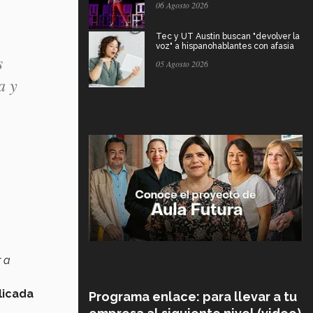
06 Agosto 2026
Tec y UT Austin buscan "devolver la
voz" a hispanohablantes con afasia
s
05 Agosto 2026
a y
 a
licada
Programa enlace: para llevar a tu