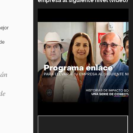
empresa al siguiente nivel (video)
ejor
de
tán
de