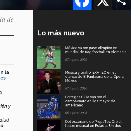
la de
Lo más nuevo
México va por pase olímpico en
mundial de flag football en Alemania
07 Agosto 2026
n la
Música y teatro: EXATEC en el
elenco de El Fantasma de la Ópera
ies
México
07 Agosto 2026
as
Borregos CCM van por el
campeonato en liga mayor de
ión y
americano
06 Agosto 2026
salud
Del escenario de PrepaTec Qro al
io
teatro musical en Estados Unidos