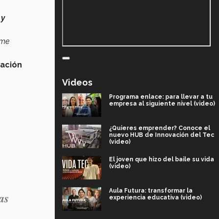
 y
 me
vación
Videos
Programa enlace: para llevar a tu
empresa al siguiente nivel (video)
¿Quieres emprender? Conoce el
nuevo HUB de Innovación del Tec
(video)
El joven que hizo del baile su vida
(video)
Aula Futura: transformar la
as
experiencia educativa (video)