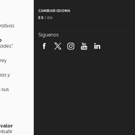
Más que un festival cultural: así es
la magia de VIBRART 2026 (video)
CAMBIAR IDIOMA
ES
|
EN
Javier Guzmán: investigación con
rativas
impacto social (video)
Síguenos
o
¡México, en el top del mundial de
robótica FIRST 2026! (video)
ades”,
rey
Vida Tec: Pasión, disciplina y
básquetbol, con Gael Adame
(video)
nas y
¿Cómo es el Modelo Educativo
Tec? (video)
e sus
Vida Tec: Feminismo e Inteligencia
Artificial, Paola Ricaurte (video)
 valor
mbatir