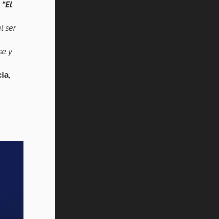
“El
l ser
se y
cia
,