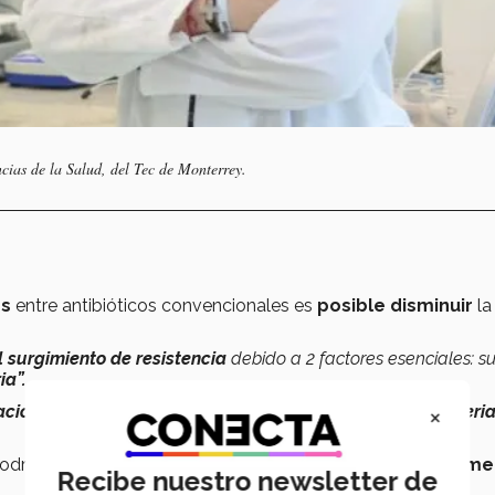
cias de la Salud, del Tec de Monterrey.
es
entre antibióticos convencionales es
posible disminuir
l
surgimiento de resistencia
debido a 2 factores esenciales:
s
a”.
×
ación
mínima de
agentes
necesarios para
inhibir
a la
bacteri
odría traducir en
costos de terapia
considerablemente
me
Recibe nuestro newsletter de