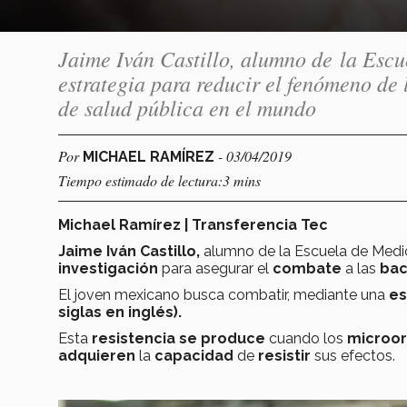
Jaime Iván Castillo, alumno de la Escu
estrategia para reducir el fenómeno de 
de salud pública en el mundo
Por
- 03/04/2019
MICHAEL RAMÍREZ
Tiempo estimado de lectura:3 mins
Michael Ramírez | Transferencia Tec
Jaime Iván Castillo,
alumno de la Escuela de Medic
investigación
para asegurar el
combate
a las
bac
El joven mexicano busca combatir, mediante una
es
siglas en inglés).
Esta
resistencia
se produce
cuando los
microo
adquieren
la
capacidad
de
resistir
sus efectos.