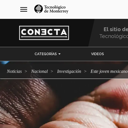
Pasar
navegación
menu
al
principal
contenido
principal
El sitio d
Tecnológic
Menu
CATEGORÍAS
VIDEOS
Comunidad
Noticias
Nacional
Investigación
Este joven mexicano