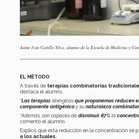
Jaime Iván Castillo Silva, alumno de la Escuela de Medicina y Cien
EL MÉTODO
A través de
terapias combinatorias tradicional
destaca el alumno.
“
Las terapias
sinérgicas
que proponemos reducen el 
componente antigénico
y su
naturaleza combinatori
“Además, son capaces de
disminuir 87%
la
concentr
comentó el alumno.
Explicó que esta reducción en la concentración se p
a los actuales.