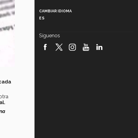
Más que un festival cultural: así es
la magia de VIBRART 2026 (video)
CAMBIAR IDIOMA
ES
Javier Guzmán: investigación con
impacto social (video)
Síguenos
¡México, en el top del mundial de
robótica FIRST 2026! (video)
Vida Tec: Pasión, disciplina y
básquetbol, con Gael Adame
(video)
¿Cómo es el Modelo Educativo
 cada
Tec? (video)
otra
Vida Tec: Feminismo e Inteligencia
l.
Artificial, Paola Ricaurte (video)
una