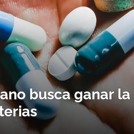
cano busca ganar la
terias