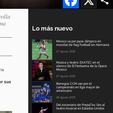
rolla
ema
Lo más nuevo
México va por pase olímpico en
mundial de flag football en Alemania
07 Agosto 2026
Música y teatro: EXATEC en el
elenco de El Fantasma de la Ópera
una
Mexico
07 Agosto 2026
or sus
Borregos CCM van por el
campeonato en liga mayor de
americano
06 Agosto 2026
Del escenario de PrepaTec Qro al
teatro musical en Estados Unidos