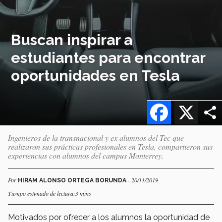
Buscan inspirar a
estudiantes para encontrar
oportunidades en Tesla
Facebook
X
Ingenieros de la transnacional y ex alumnos del Tec que
realizaron sus prácticas profesionales en Tesla, compartieron sus
experiencias con alumnos del campus Monterrey.
Por
- 20/11/2019
HIRAM ALONSO ORTEGA BORUNDA
Tiempo estimado de lectura:3 mins
Motivados por ofrecer a los alumnos la oportunidad de