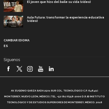
El joven que hizo del baile su vida (video)
Aula Futura: transformar la experiencia educativa
(video)
Más que un festival cultural: así es la magia de
VIBRART 2026 (video)
CAMBIAR IDIOMA
ES
Javier Guzmán: investigación con impacto social
(video)
Síguenos
¡México, en el top del mundial de robótica FIRST
2026! (video)
Vida Tec: Pasión, disciplina y básquetbol, con Gael
Adame (video)
A
AV. EUGENIO GARZA SADA 2501 SUR COL. TECNOLÓGICO C.P. 64849 |
L
¿Cómo es el Modelo Educativo Tec? (video)
MONTERREY, NUEVO LEÓN, MÉXICO | TEL. +52 (81) 8358-2000 D.R.© INSTITUTO
TECNOLÓGICO Y DE ESTUDIOS SUPERIORES DE MONTERREY, MÉXICO. 2018