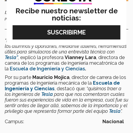
Recibe nuestro newsletter de
Los ingenieros de Tesla atendieron la invitación de los organizadores
noticias:
para acudir al Tec.
“Realizamos esta jornada con la intención de Inspirar a
los alumnos y aportarles, mediante talleres, herramientas
útiles para simulacros de una entrevista técnica con
Tesla”
,
explicó la profesora
Vianney Lara
, directora de
carrera de los programas de ingeniería mecatrónica de
la
Escuela de Ingeniería y Ciencias
.
Por su parte
Mauricio Mojica
, director de carrera de los
programas de ingeniería mecánica de la
Escuela de
Ingeniería y Ciencias
, destacó que:
“quisimos traer a
los ingenieros de
Tesla
para
que nos comentaran cuales
fueron sus experiencias de vida en la empresa, cual fue su
sentir antes de llegar allá, sabemos de la importancia y el
privilegio que representa formar parte del equipo
Tesla
”.
Campus:
Nacional