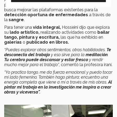
profesora investigadora del Tec,
Samira Hosseini,
busca mejorar las plataformas existentes para la
detección oportuna de enfermedades
a través de
la
sangre
.
Para tener una
vida integral,
Hosseini dijo que explora
su
lado artístico,
realizando actividades como
bailar
tango,
pintura y escritura,
las que ha exhibido en
galerías
o
publicado en libros.
“Puedes explorar otros sentimientos, otras habilidades.
Te
desconecta del trabajo
y eso sirve para la
meditación
.
Tu cerebro puede descansar y estar fresco
y rendir
mucho mejor para el trabajo”
, comentó la profesora iraní.
“Yo practico tango, me da fuerza emocional y puedo tocar
mi lado femenino. También hago pintura; encuentro una
energía completa que viene a mí a través de mis obras.
Al
pintar mi trabajo en la investigación me inspira a crear
obras y viceversa”.