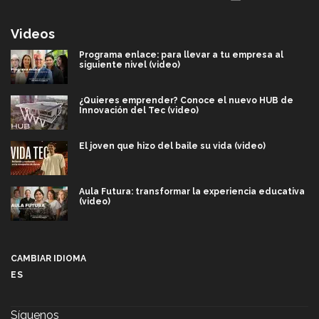
Videos
Programa enlace: para llevar a tu empresa al
siguiente nivel (video)
¿Quieres emprender? Conoce el nuevo HUB de
Innovación del Tec (video)
El joven que hizo del baile su vida (video)
Aula Futura: transformar la experiencia educativa
(video)
Más que un festival cultural: así es la magia de
VIBRART 2026 (video)
CAMBIAR IDIOMA
ES
Javier Guzmán: investigación con impacto social
(video)
Síguenos