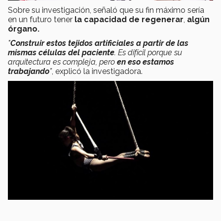
Sobre su investigación, señaló que su fin máximo sería
en un futuro tener
la capacidad de regenerar
,
algún
órgano.
"
Construir estos tejidos artificiales a partir de las
mismas células del paciente
. Es difícil porque su
arquitectura es compleja, pero
en eso estamos
trabajando
”
, explicó la investigadora.