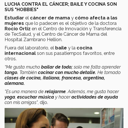
LUCHA CONTRA EL CÁNCER; BAILE Y COCINA SON
SUS "HOBBIES"
Estudiar
el
cáncer de mama
y
cómo afecta a las
mujeres
que lo padecen es el objetivo de la doctora
Rocío Ortiz
en el Centro de Innovación y Transferencia
de TecSalud, y el Centro de Cáncer de Mama del
Hospital Zambrano Hellion.
Fuera del laboratorio, el
baile
y la
cocina
internacional
son sus pasatiempos favoritos, entre
otros.
“Me gusta mucho
bailar de todo;
solo me falta aprender
tango.
También
cocinar con mucho detalle.
He tomado
clases de cocina, italiana, francesa, argentina,
alemana.
"Es una manera de
relajarme
. Además, me gusta hacer
yoga
,
escuchar música
y hacer
actividades de ayuda
con mis amigas”
, dijo.