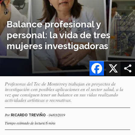
Balance profesional y
personal: la vida de tres
mujeres investigadoras
Facebook
X
Profesoras del Tec de Monterrey trabajan en proyectos de
investigación con posibles aplicaciones en el sector salud, a la
vez que consiguen tener un balance en sus vidas realizando
actividades artísticas o recreativas.
Por
- 04/03/2019
RICARDO TREVIÑO
Tiempo estimado de lectura:6 mins