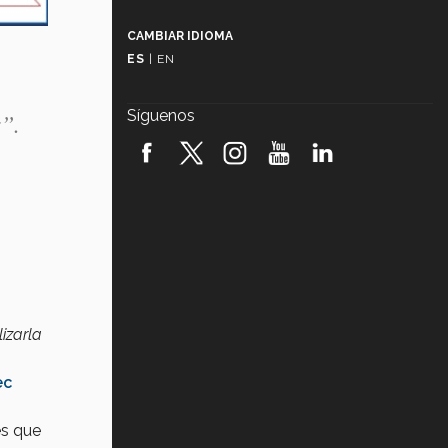
Más que un festival cultural: así es
la magia de VIBRART 2026 (video)
CAMBIAR IDIOMA
ES
|
EN
Javier Guzmán: investigación con
impacto social (video)
Síguenos
x”.
¡México, en el top del mundial de
robótica FIRST 2026! (video)
Vida Tec: Pasión, disciplina y
básquetbol, con Gael Adame
(video)
¿Cómo es el Modelo Educativo
Tec? (video)
Vida Tec: Feminismo e Inteligencia
izarla
Artificial, Paola Ricaurte (video)
ec
es que