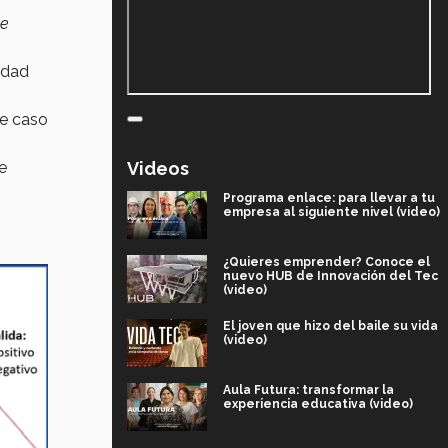
de
edad
te caso
e
Videos
Programa enlace: para llevar a tu
empresa al siguiente nivel (video)
¿Quieres emprender? Conoce el
nuevo HUB de Innovación del Tec
(video)
El joven que hizo del baile su vida
(video)
Aula Futura: transformar la
experiencia educativa (video)