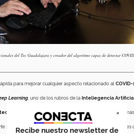
cionales del Tec Guadalajara y creador del algoritmo capaz de detectar COVI
ápida para mejorar cualquier aspecto relacionado al
COVID-
eep Learning
, uno de los rubros de la
Inteliegencia Artificial
×
ectar el virus de COVID-19
, pero no solo ese, sino ademá
te si es positivo; además es caro el procedimiento y, en países
Recibe nuestro newsletter de