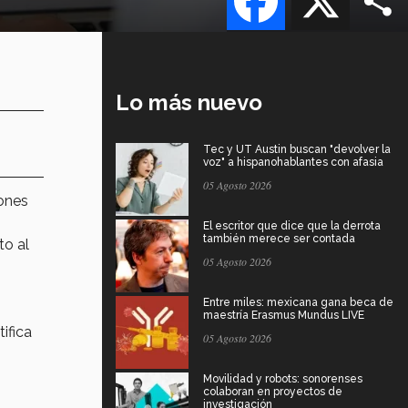
.
Lo más nuevo
Tec y UT Austin buscan "devolver la
voz" a hispanohablantes con afasia
05 Agosto 2026
iones
El escritor que dice que la derrota
también merece ser contada
to al
05 Agosto 2026
Entre miles: mexicana gana beca de
maestría Erasmus Mundus LIVE
ifica
05 Agosto 2026
Movilidad y robots: sonorenses
colaboran en proyectos de
investigación