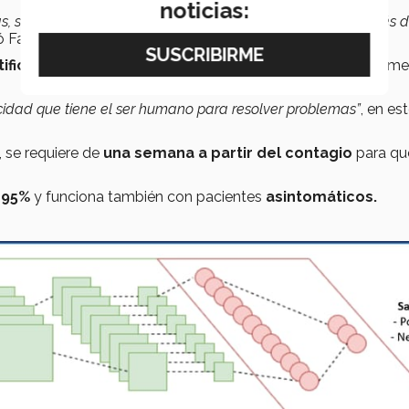
noticias:
as, se vio que una forma de detectarlo más rápido es a través 
ó Falcón.
tificar a personas sanas
o si presenta otro tipo de enferm
dad que tiene el ser humano para resolver problemas”
, en es
, se requiere de
una semana a partir del contagio
para qu
.
l
95%
y funciona también con pacientes
asintomáticos.