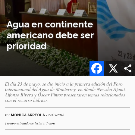
Agua en continente
americano debe ser
prioridad
Facebook
X
El día 23 de mayo, se dio inicio a la primera edición del Foro
Internacional del Agua de Monterrey, en dónde Newsha Ajami,
Alfonso Rivera y Óscar Pintos presentaron temas relacionados
con el recurso hídrico.
Por
- 22/05/2018
MÓNICA ARREOLA
Tiempo estimado de lectura:3 mins