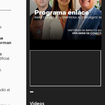
e
ue
forman
o
ificial
,
dió el
Videos