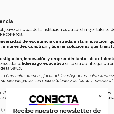
lencia
bjetivo principal de la institución es atraer el mejor talento d
de excelencia.
niversidad de excelencia centrada en la innovación, q
r, emprender, construir y liderar soluciones que trans
estigación, innovación y emprendimiento;
atraer
talent
nsolidar el
liderazgo educativo
en la era de inteligencia art
de la Salud.
s cómo entre alumnos, facultad, investigadores, colaboradores
manera integrada, con mucho talento y de forma innovadora”,
mo
líder y referente desde Latinoamérica hacia el mundo
en
×
to para un impacto positivo social, ambiental y económico”,
aña
Recibe nuestro newsletter de
; el clima y sostenibilidad; la transformación industrial, la