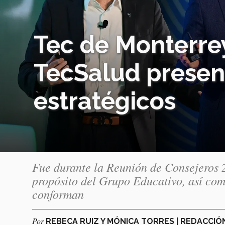
Tec de Monterrey
TecSalud presen
estratégicos
Fue durante la Reunión de Consejeros 2
propósito del Grupo Educativo, así como
conforman
Por
REBECA RUIZ Y MÓNICA TORRES | REDACCI