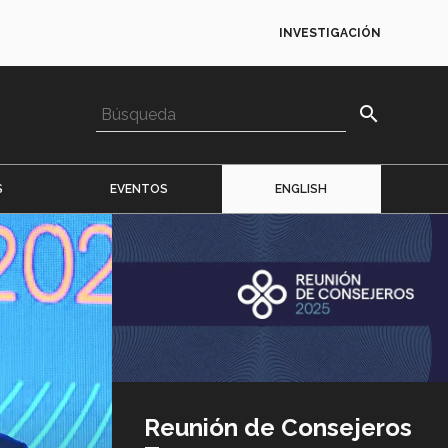
INVESTIGACIÓN
search
S
EVENTOS
ENGLISH
Imagen
o
logo
Reunión de Consejeros