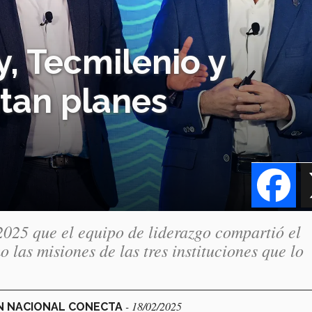
, Tecmilenio y
tan planes
Fa
025 que el equipo de liderazgo compartió el
 las misiones de las tres instituciones que lo
- 18/02/2025
ÓN NACIONAL CONECTA