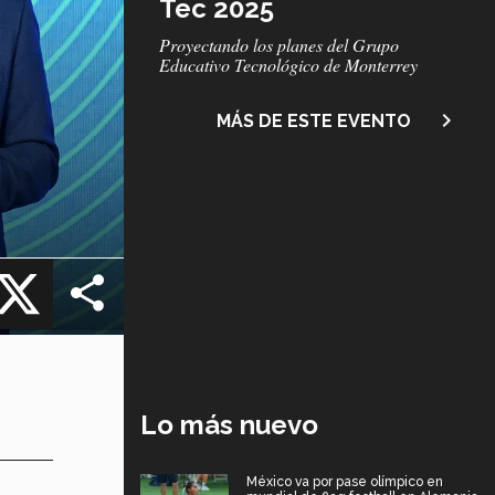
Tec 2025
Subtítulo
Proyectando los planes del Grupo
Educativo Tecnológico de Monterrey
navigate_next
MÁS DE ESTE EVENTO
cebook
X
Lo más nuevo
México va por pase olímpico en