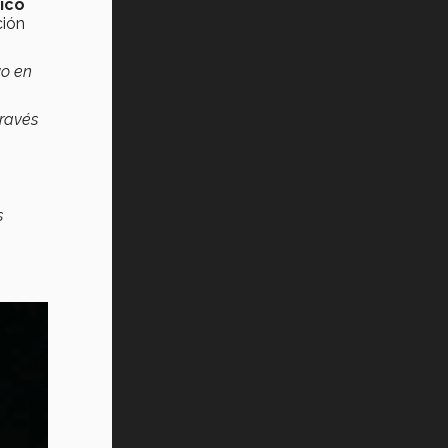
ico
ción
vo en
través
s