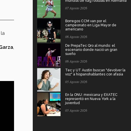
mundial de flag football en Alemania
07 Agosto 2026
Borregos CCM van por el
campeonato en Liga Mayor de
americano
 la
06 Agosto 2026
De PrepaTec Qro al mundo: el
 Garza
,
escenario donde nació un gran
sueño
06 Agosto 2026
Tec y UT Austin buscan "devolver la
voz" a hispanohablantes con afasia
05 Agosto 2026
En la ONU: mexicana y EXATEC
representó en Nueva York a la
juventud
05 Agosto 2026