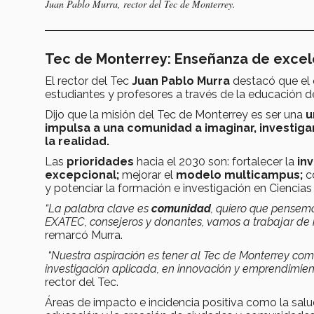
Juan Pablo Murra, rector del Tec de Monterrey.
Tec de Monterrey: Enseñanza de exce
El rector del Tec
Juan Pablo Murra
destacó que el o
estudiantes y profesores a través de la educación 
Dijo que la misión del Tec de Monterrey es ser una
u
impulsa a una comunidad a imaginar, investiga
la realidad.
Las
prioridades
hacia el 2030 son: fortalecer la
inv
excepcional;
mejorar el
modelo multicampus;
co
y potenciar la formación e investigación en Ciencias 
“La palabra clave es
comunidad
, quiero que pensemo
EXATEC, consejeros y donantes, vamos a trabajar de 
remarcó Murra.
“Nuestra aspiración es tener al Tec de Monterrey co
investigación aplicada, en innovación y emprendimien
rector del Tec.
Áreas de impacto e incidencia positiva
como la salud