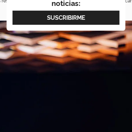
 resilientes fueron destacadas por
Murra
como parte del ca
noticias: