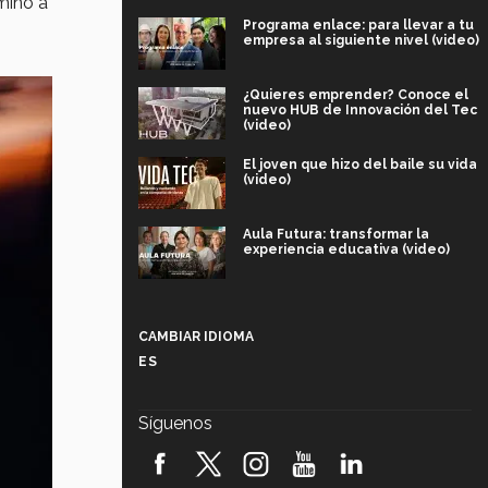
mino a
Programa enlace: para llevar a tu
empresa al siguiente nivel (video)
¿Quieres emprender? Conoce el
nuevo HUB de Innovación del Tec
(video)
El joven que hizo del baile su vida
(video)
Aula Futura: transformar la
experiencia educativa (video)
Más que un festival cultural: así es
la magia de VIBRART 2026 (video)
CAMBIAR IDIOMA
ES
Javier Guzmán: investigación con
impacto social (video)
Síguenos
¡México, en el top del mundial de
robótica FIRST 2026! (video)