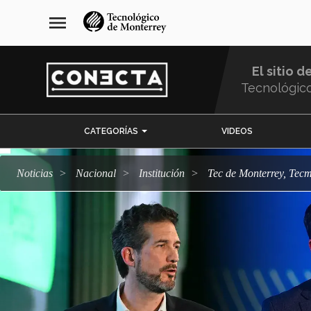
Pasar
navegación
menu
al
principal
contenido
principal
El sitio d
Tecnológic
Menu
CATEGORÍAS
VIDEOS
Comunidad
Noticias
Nacional
Institución
Tec de Monterrey, Tecm