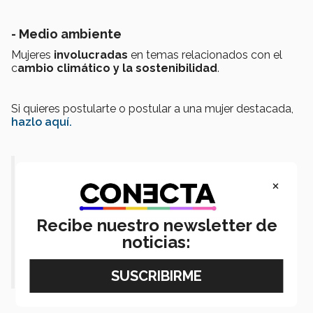
- Medio ambiente
Mujeres
involucradas
en temas relacionados con el
c
ambio climático y la sostenibilidad
.
Si quieres postularte o postular a una mujer destacada,
hazlo aquí.
"Este reconocimiento es un espacio
×
para celebrar la trayectoria de
mujeres creadoras e inspiradoras;
Recibe nuestro newsletter de
noticias:
mujeres que con su actuar, abren
caminos a otras mujeres".