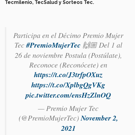
Tecmilenio, TecSalud y Sorteos Tec.
Participa en el Décimo Premio Mujer
Tec
#PremioMujerTec
🙌🏼 Del 1 al
26 de noviembre Postula (Postúlate),
Reconoce (Reconócete) en
https://t.co/J3trfpOXuz
https://t.co/XplbgQgVKg
pic.twitter.com/ensHzZlnOQ
— Premio Mujer Tec
(@PremioMujerTec)
November 2,
2021