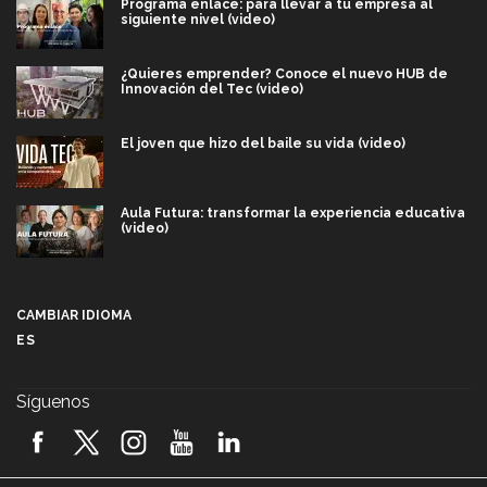
Programa enlace: para llevar a tu empresa al
siguiente nivel (video)
¿Quieres emprender? Conoce el nuevo HUB de
Innovación del Tec (video)
El joven que hizo del baile su vida (video)
Aula Futura: transformar la experiencia educativa
(video)
Más que un festival cultural: así es la magia de
VIBRART 2026 (video)
CAMBIAR IDIOMA
ES
Javier Guzmán: investigación con impacto social
(video)
Síguenos
¡México, en el top del mundial de robótica FIRST
2026! (video)