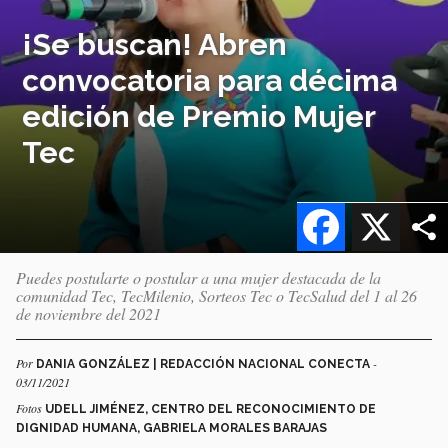
¡Se buscan! Abren
convocatoria para décima
edición de Premio Mujer
Tec
Facebook
X
Puedes postularte o postular a una mujer destacada de la
comunidad Tec, TecMilenio, Sorteos Tec o TecSalud del 1 al 26
de noviembre del 2021
Por
-
DANIA GONZÁLEZ | REDACCIÓN NACIONAL CONECTA
03/11/2021
Fotos
UDELL JIMÉNEZ, CENTRO DEL RECONOCIMIENTO DE
DIGNIDAD HUMANA, GABRIELA MORALES BARAJAS