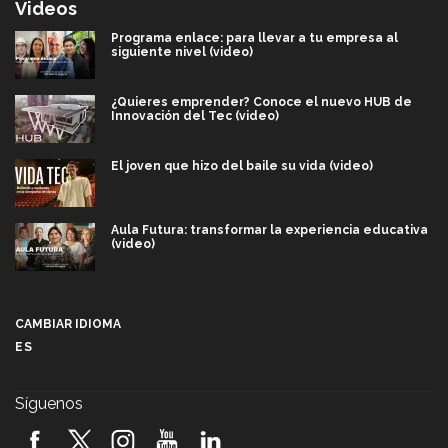
Videos
Programa enlace: para llevar a tu empresa al
siguiente nivel (video)
¿Quieres emprender? Conoce el nuevo HUB de
Innovación del Tec (video)
El joven que hizo del baile su vida (video)
Aula Futura: transformar la experiencia educativa
(video)
Más que un festival cultural: así es la magia de
VIBRART 2026 (video)
CAMBIAR IDIOMA
ES
Javier Guzmán: investigación con impacto social
(video)
Síguenos
¡México, en el top del mundial de robótica FIRST
2026! (video)