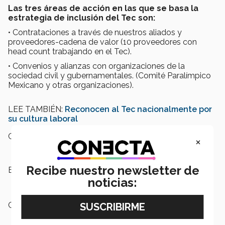
Las tres áreas de acción en las que se basa la
estrategia de inclusión del Tec son:
• Contrataciones a través de nuestros aliados y
proveedores-cadena de valor (10 proveedores con
head count trabajando en el Tec).
• Convenios y alianzas con organizaciones de la
sociedad civil y gubernamentales. (Comité Paralímpico
Mexicano y otras organizaciones).
LEE TAMBIÉN:
Reconocen al Tec nacionalmente por
su cultura laboral
Campus:
Nacional
×
Recibe nuestro newsletter de
Etiquetas:
Tec de Monterrey,
Inclusión
Laboral
noticias:
Categoría:
Institución