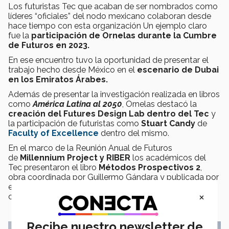
Los futuristas Tec que acaban de ser nombrados como
líderes “oficiales” del nodo mexicano colaboran desde
hace tiempo con esta organización
Un ejemplo claro
fue la
participación de Ornelas durante la Cumbre
de Futuros en 2023.
En ese encuentro tuvo la oportunidad de presentar el
trabajo hecho desde México en el
escenario de Dubai
en los Emiratos Árabes.
Además de presentar la investigación realizada en libros
como
América Latina al 2050
, Ornelas destacó la
creación del Futures Design Lab dentro del Tec
y
la participación de futuristas como
Stuart Candy
de
Faculty of Excellence
dentro del mismo.
En el marco de la Reunión Anual de Futuros
de
Millennium Project y
RIBER
los académicos del
Tec presentaron el libro
Métodos Prospectivos 2
,
obra coordinada por Guillermo Gándara y publicada por
el
Futures Design Lab y el grupo de futuristas Tec
×
con la editorial Penguin Random House.
Recibe nuestro newsletter de