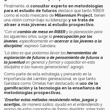
Finalmente, el
consultor experto en metodologías
para el estudio de futuros
destacó que tanto RIBER
como el nodo mexicano de
Millennium Project.
tienen
una
visión común bajo su liderazgo
y se trata de
atraer a más jóvenes al estudio prospectivo.
“
Con el
cambio de mesa en RIBER
y la planeación para
los siguientes años, surge la
preocupación por los
jóvenes
, específicamente en
acercar a los jóvenes a la
disciplina
”, expresó Gándara.
“La idea es que podamos llevar las
herramientas de
exploración de futuros o de pensamiento de futuros a
la juventud
en general y formar y capacitar en esta
disciplina a las nuevas generaciones
”, agregó.
Como parte de esta estrategia y pensando en la
importancia del cambio generacional, es que tanto
Gándara como Ornelas han destacado el
uso de la
gamificación y la tecnología en la enseñanza de
metodologías prospectivas.
“
Enseñar estos métodos resolviendo retos, juegos y
acertijos,
de manera lúdica, ayuda en el entendiendo y
repaso de estos conceptos de forma divertida, sobre todo