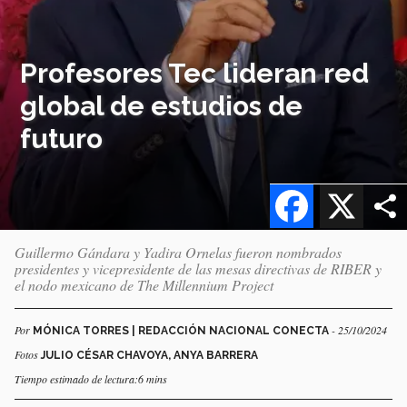
Profesores Tec lideran red
global de estudios de
futuro
Facebook
X
Guillermo Gándara y Yadira Ornelas fueron nombrados
presidentes y vicepresidente de las mesas directivas de RIBER y
el nodo mexicano de The Millennium Project
Por
- 25/10/2024
MÓNICA TORRES | REDACCIÓN NACIONAL CONECTA
Fotos
JULIO CÉSAR CHAVOYA, ANYA BARRERA
Tiempo estimado de lectura:6 mins