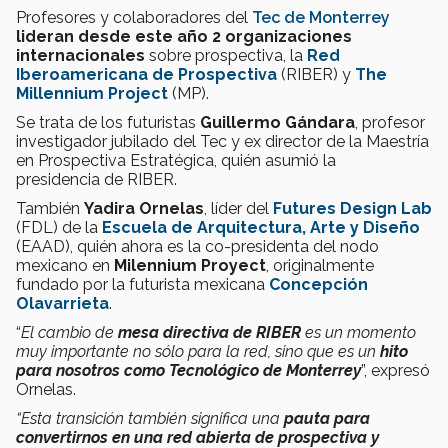
Profesores y colaboradores del
Tec de Monterrey
lideran desde este año 2 organizaciones
internacionales
sobre prospectiva, la
Red
Iberoamericana de Prospectiva
(RIBER) y
The
Millennium Project
(MP).
Se trata de los futuristas
Guillermo Gándara
, profesor
investigador jubilado del Tec y ex director de la Maestría
en Prospectiva Estratégica, quién asumió la
presidencia de RIBER.
También
Yadira Ornelas
, líder del
Futures Design Lab
(FDL) de la
Escuela de Arquitectura, Arte y Diseño
(EAAD), quién ahora es la co-presidenta del nodo
mexicano en
Milennium Proyect
, originalmente
fundado por la futurista mexicana
Concepción
Olavarrieta
.
“
El cambio de
mesa directiva de RIBER
es un momento
muy importante no sólo para la red, sino que es un
hito
para nosotros como Tecnológico de Monterrey
”, expresó
Ornelas.
“Esta transición también significa una
pauta para
convertirnos en una red abierta de prospectiva y