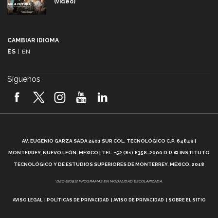
(video)
Más que un festival cultural: así es la magia de
VIBRART 2026 (video)
CAMBIAR IDIOMA
ES
|
EN
Javier Guzmán: investigación con impacto social
(video)
Síguenos
¡México, en el top del mundial de robótica FIRST
2026! (video)
Vida Tec: Pasión, disciplina y básquetbol, con Gael
Adame (video)
A
AV. EUGENIO GARZA SADA 2501 SUR COL. TECNOLÓGICO C.P. 64849 |
L
¿Cómo es el Modelo Educativo Tec? (video)
MONTERREY, NUEVO LEÓN, MÉXICO | TEL. +52 (81) 8358-2000 D.R.© INSTITUTO
TECNOLÓGICO Y DE ESTUDIOS SUPERIORES DE MONTERREY, MÉXICO. 2018
Vida Tec: Feminismo e Inteligencia Artificial, Paola
*DEC-520912 PROGRAMAS EN MODALIDAD ESCOLARIZADA.
Ricaurte (video)
AVISO LEGAL
POLÍTICAS DE PRIVACIDAD
AVISO DE PRIVACIDAD
SOBRE EL SITIO