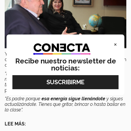
×
Ya son más de tres décadas que el matrimonio se ha
dedicado a la docencia en el Tec, sin embargo, aseguran
Recibe nuestro newsletter de
que no se sienten cansados.
noticias:
“
El trabajar aquí te inyecta una energía
, porque los
muchachos cada vez son más diferentes, el perfil que
tienen no es el mismo que tenían en los 90”
, señaló la
profesora,
"Es padre porque
esa energía sigue llenándote
y sigues
actualizándote. Tienes que gritar, brincar o hasta bailar en
la clase”.
LEE MÁS: