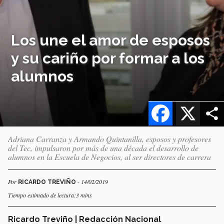
Los une el amor de esposos
y su cariño por formar a los
alumnos
Facebook
X
Adriana Carranza y Armando Quintanilla, esposos y profesores
del Tec, impulsaron por más de una década el desarrollo de
alumnos en la Escuela de Negocios, al ser directores de carrera
Por
- 14/02/2019
RICARDO TREVIÑO
Tiempo estimado de lectura:3 mins
Ricardo Treviño | Redacción Nacional