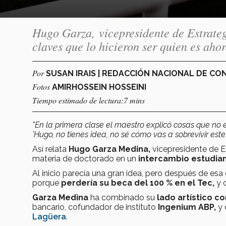
Hugo Garza, vicepresidente de Estrate
claves que lo hicieron ser quien es aho
Por
SUSAN IRAIS | REDACCIÓN NACIONAL DE C
Fotos
AMIRHOSSEIN HOSSEINI
Tiempo estimado de lectura:7 mins
"En la primera clase el maestro explicó cosas que no 
'Hugo, no tienes idea, no sé cómo vas a sobrevivir este
Así relata
Hugo Garza Medina,
vicepresidente de E
materia de doctorado en un
intercambio estudian
Al inicio parecía una gran idea, pero después de esa
porque
perdería su beca del 100 % en el Tec,
y c
Garza Medina
ha
combinado su
lado artístico c
bancario, cofundador de instituto
Ingenium ABP,
y 
Lagüera
.