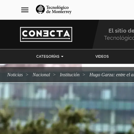
Pasar
navegación
menu
al
principal
contenido
principal
El sitio d
Tecnológic
Menu
CATEGORÍAS
VIDEOS
Comunidad
Noticias
Nacional
Institución
Hugo Garza: entre el a