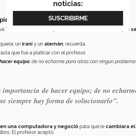
noticias:
piezas"
ir.
Toda la materia dependía de un examen final que s
quería: un
iraní
y un
alemán
, recuerda.
asta que fue a platicar con el profesor.
hacer equipo
; de no echarme para atrás con ningún problema
a importancia de hacer equipo; de no echarm
ue siempre hay forma de solucionarlo".
 en una computadora y
negoció
para que le
cambiara el
ibro.
El profesor aceptó.