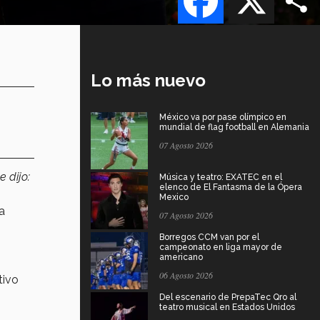
Lo más nuevo
México va por pase olímpico en
mundial de flag football en Alemania
07 Agosto 2026
 dijo:
Música y teatro: EXATEC en el
elenco de El Fantasma de la Ópera
Mexico
a
07 Agosto 2026
Borregos CCM van por el
campeonato en liga mayor de
americano
06 Agosto 2026
tivo
Del escenario de PrepaTec Qro al
teatro musical en Estados Unidos