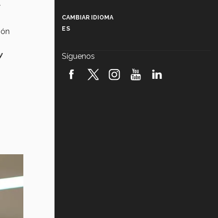
Más que un festival cultural: así es
la magia de VIBRART 2026 (video)
CAMBIAR IDIOMA
ES
ión
Javier Guzmán: investigación con
impacto social (video)
y
Síguenos
¡México, en el top del mundial de
robótica FIRST 2026! (video)
Vida Tec: Pasión, disciplina y
básquetbol, con Gael Adame
(video)
¿Cómo es el Modelo Educativo
Tec? (video)
Vida Tec: Feminismo e Inteligencia
Artificial, Paola Ricaurte (video)