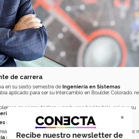
nte de carrera
ba en su sexto semestre de
Ingeniería
en Sistemas
bía aplicado para ser su intercambio en Boulder, Colorado, re
lemas en computadora y era bueno haciéndolo, así que su
ateria de doctorado
en su séxto semestre.
×
s no lineales
, usando computo.
ealidad: sería más difícil de lo que había pensado, y lo peor, 
Recibe nuestro newsletter de
a su beca y tendría que salir del Tec
.