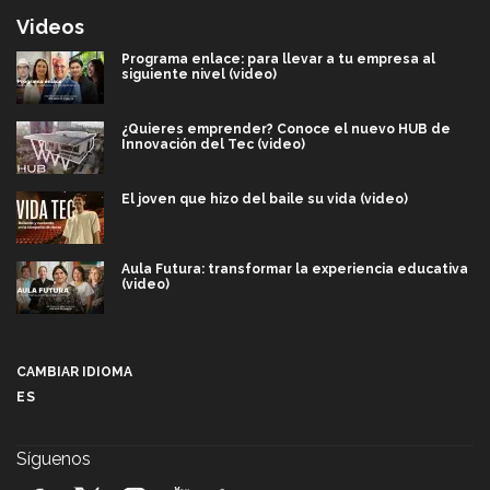
Videos
Programa enlace: para llevar a tu empresa al
siguiente nivel (video)
¿Quieres emprender? Conoce el nuevo HUB de
Innovación del Tec (video)
El joven que hizo del baile su vida (video)
Aula Futura: transformar la experiencia educativa
(video)
Más que un festival cultural: así es la magia de
VIBRART 2026 (video)
CAMBIAR IDIOMA
ES
Javier Guzmán: investigación con impacto social
(video)
Síguenos
¡México, en el top del mundial de robótica FIRST