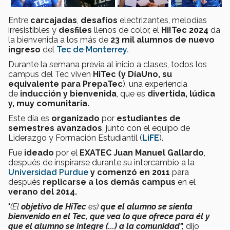
Entre
carcajadas
,
desafíos
electrizantes, melodías
irresistibles y
desfiles
llenos de color, el
Hi!Tec 2024
da
la bienvenida a los más de
23 mil alumnos de nuevo
ingreso
del
Tec de Monterrey.
Durante la semana previa al inicio a clases, todos los
campus del Tec viven
HiTec (y DíaUno, su
equivalente para PrepaTec
), una experiencia
de
inducción y bienvenida
, que es
divertida, lúdica
y, muy comunitaria.
Este día es
organizado
por
estudiantes de
semestres avanzados
, junto con el equipo de
Liderazgo y Formación Estudiantil (
LiFE
).
Fue
ideado
por el
EXATEC Juan Manuel Gallardo
,
después de inspirarse durante su intercambio a la
Universidad Purdue
y c
omenzó en 2011
para
después
replicarse a los demás campus
en el
verano del 2014.
"
(El
objetivo de HiTec
es)
que el alumno se sienta
bienvenido en el Tec, que vea lo que ofrece para él y
que el alumno se integre (...) a la comunidad",
dijo