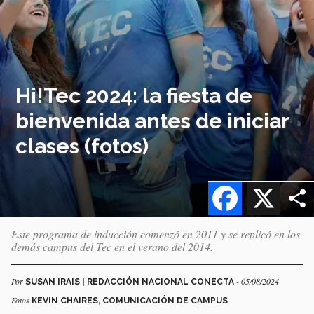
Hi!Tec 2024: la fiesta de
bienvenida antes de iniciar
clases (fotos)
Facebook
X
Este programa de inducción comenzó en 2011 y se replicó en los
demás campus del Tec en el verano del 2014.
Por
- 05/08/2024
SUSAN IRAIS | REDACCIÓN NACIONAL CONECTA
Fotos
KEVIN CHAIRES, COMUNICACIÓN DE CAMPUS