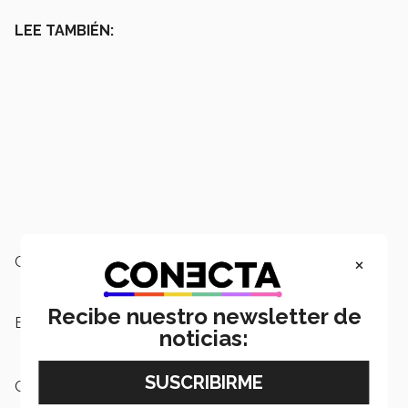
LEE TAMBIÉN:
×
Campus:
Nacional
Recibe nuestro newsletter de
Etiquetas:
Hi!Tec,
Inicio de clases,
Tec de
noticias:
Monterrey
Categoría:
Institución