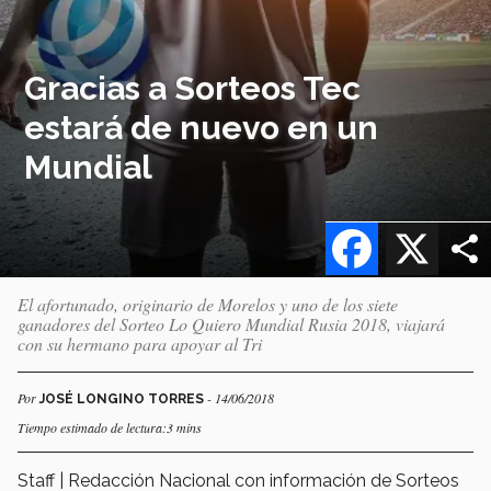
Gracias a Sorteos Tec
estará de nuevo en un
Mundial
Facebook
X
El afortunado, originario de Morelos y uno de los siete
ganadores del Sorteo Lo Quiero Mundial Rusia 2018, viajará
con su hermano para apoyar al Tri
Por
- 14/06/2018
JOSÉ LONGINO TORRES
Tiempo estimado de lectura:3 mins
Staff | Redacción Nacional con información de Sorteos