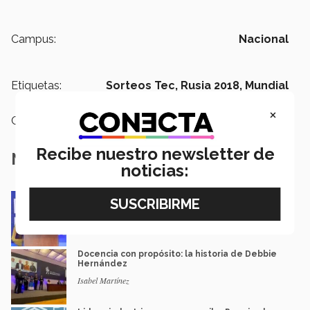
Campus:
Nacional
Etiquetas:
Sorteos Tec,
Rusia 2018,
Mundial
×
Categoría:
Institución
Recibe nuestro newsletter de
Notas Relacionadas
noticias:
Impacto y legado: Marcela Velasco, ganadora
del Premio Mérito EXATEC
Guillermo Solorio
Docencia con propósito: la historia de Debbie
Hernández
Isabel Martínez