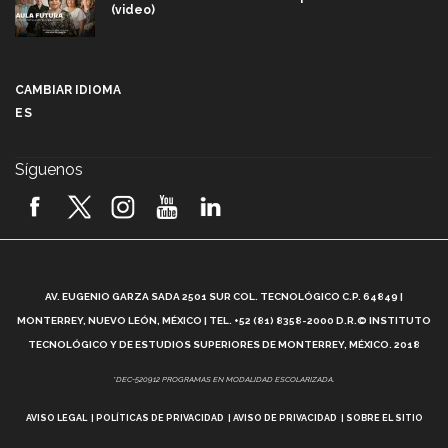
(video)
Más que un festival cultural: así es la magia de
VIBRART 2026 (video)
CAMBIAR IDIOMA
ES
Javier Guzmán: investigación con impacto social
(video)
Síguenos
¡México, en el top del mundial de robótica FIRST
2026! (video)
Vida Tec: Pasión, disciplina y básquetbol, con Gael
Adame (video)
A
AV. EUGENIO GARZA SADA 2501 SUR COL. TECNOLÓGICO C.P. 64849 |
L
¿Cómo es el Modelo Educativo Tec? (video)
MONTERREY, NUEVO LEÓN, MÉXICO | TEL. +52 (81) 8358-2000 D.R.© INSTITUTO
TECNOLÓGICO Y DE ESTUDIOS SUPERIORES DE MONTERREY, MÉXICO. 2018
Vida Tec: Feminismo e Inteligencia Artificial, Paola
*DEC-520912 PROGRAMAS EN MODALIDAD ESCOLARIZADA.
Ricaurte (video)
AVISO LEGAL
POLÍTICAS DE PRIVACIDAD
AVISO DE PRIVACIDAD
SOBRE EL SITIO