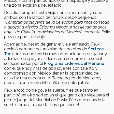
México, más un partido adicional, hospedaje y acceso a
una zona exclusiva del estadio.
Decidió compartir este viaje con su hermano, ya que
ambos, son fanáticos del futbol desde pequeños.
“Compramos playeras de la Selección para irnos con todo
a apoyar a México. Estamos viendo si nos llevamos unos
trajes de Chinelo, tradicionales de Morelos”,
comenta Félix
previo a partir de viaje.
Además del deseo de ganar el viaje anhelado, Félix
decidió comprar no uno sino dos boletos de
Sorteos
Tec
con los que tendría más oportunidades de ganar, y
además, de apoyar a líderes con compromiso social
seleccionados por el
Programa Líderes del Mañana
,
con el que hoy, más de 900 jóvenes con talento y
compromiso con México, tienen la oportunidad de
estudiar una carrera en el Tecnológico de Monterrey
gracias a una beca del 100% de la colegiatura.
Félix anotó doble gol a la suerte. Y es que también
participó en otro sorteo en el que ganó otro viaje para el
primer juego del Mundial de Rusia. ¡Y es que cuando la
suerte llama a tu puerta, hay que abrirle!