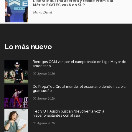
Lidera industria acerera y recibe Premio al
Mérito EXATEC 2026 en SLP
Myrna Danel
Lo más nuevo
Borregos CCM van por el campeonato en Liga Mayor de
americano
06 Agosto 2026
De PrepaTec Qro al mundo: el escenario donde nació un
gran sueño
06 Agosto 2026
Tec y UT Austin buscan "devolver la voz" a
hispanohablantes con afasia
05 Agosto 2026