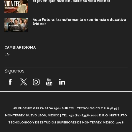
El joven que hizo del baile su vida (video)
Aula Futura: transformar la experiencia educativa
(video)
Más que un festival cultural: así es la magia de
VIBRART 2026 (video)
CAMBIAR IDIOMA
ES
Javier Guzmán: investigación con impacto social
(video)
Síguenos
¡México, en el top del mundial de robótica FIRST
2026! (video)
Vida Tec: Pasión, disciplina y básquetbol, con Gael
Adame (video)
A
AV. EUGENIO GARZA SADA 2501 SUR COL. TECNOLÓGICO C.P. 64849 |
L
¿Cómo es el Modelo Educativo Tec? (video)
MONTERREY, NUEVO LEÓN, MÉXICO | TEL. +52 (81) 8358-2000 D.R.© INSTITUTO
TECNOLÓGICO Y DE ESTUDIOS SUPERIORES DE MONTERREY, MÉXICO. 2018