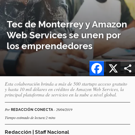
Tec de Monterrey y Amazon
Web Services se unen por
los emprendedores
Facebook
X
Esta colaboración brinda a más de 500 startups acceso gratuito
y hasta 10 mil dólares en créditos de Amazon Web Services, la
principal plataforma de servicios en la nube a nivel global.
Por
- 26/04/2019
REDACCIÓN CONECTA
Tiempo estimado de lectura:2 mins
Redacción | Staff Nacional