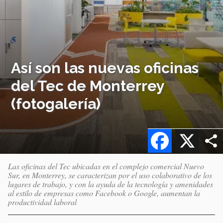
Así son las nuevas oficinas
del Tec de Monterrey
(fotogalería)
Facebook
X
Las oficinas del Tec ubicadas en el complejo comercial Nuevo
Sur, en Monterrey, se caracterizan por el uso colaborativo de los
lugares de trabajo, y con la ayuda de la tecnología y amenidades
al estilo de empresas como Facebook o Google, aumentan la
productividad laboral