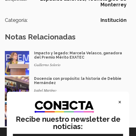
Monterrey
Categoría:
Institución
Notas Relacionadas
Impacto y legado: Marcela Velasco, ganadora
del Premio Mérito EXATEC
Guillermo Solorio
Docencia con propósito: la historia de Debbie
Hernández
Isabel Martínez
×
Lidera industria acerera y recibe Premio al
Mérito EXATEC 2026 en SLP
Myrna Danel
Recibe nuestro newsletter de
noticias: