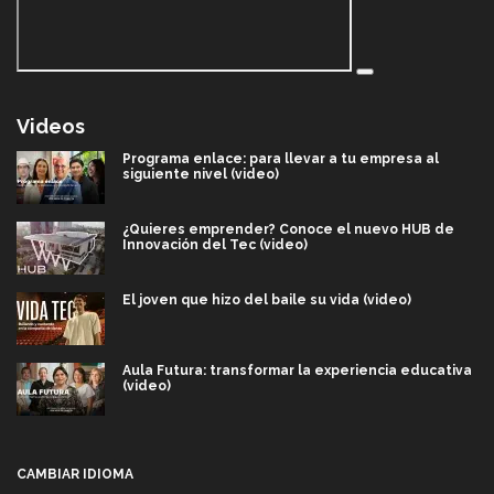
Videos
Programa enlace: para llevar a tu empresa al
siguiente nivel (video)
¿Quieres emprender? Conoce el nuevo HUB de
Innovación del Tec (video)
El joven que hizo del baile su vida (video)
Aula Futura: transformar la experiencia educativa
(video)
Más que un festival cultural: así es la magia de
VIBRART 2026 (video)
CAMBIAR IDIOMA