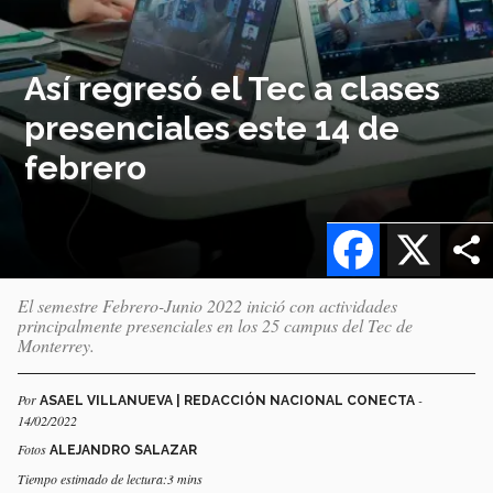
Así regresó el Tec a clases
presenciales este 14 de
febrero
Facebook
X
El semestre Febrero-Junio 2022 inició con actividades
principalmente presenciales en los 25 campus del Tec de
Monterrey.
Por
-
ASAEL VILLANUEVA | REDACCIÓN NACIONAL CONECTA
14/02/2022
Fotos
ALEJANDRO SALAZAR
Tiempo estimado de lectura:3 mins