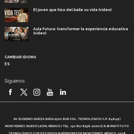
El joven que hizo del baile su vida (video)
Aula Futura: transformar la experiencia educativa
(video)
Más que un festival cultural: así es la magia de
VIBRART 2026 (video)
CAMBIAR IDIOMA
ES
Javier Guzmán: investigación con impacto social
(video)
Síguenos
¡México, en el top del mundial de robótica FIRST
2026! (video)
Vida Tec: Pasión, disciplina y básquetbol, con Gael
Adame (video)
A
AV. EUGENIO GARZA SADA 2501 SUR COL. TECNOLÓGICO C.P. 64849 |
L
¿Cómo es el Modelo Educativo Tec? (video)
MONTERREY, NUEVO LEÓN, MÉXICO | TEL. +52 (81) 8358-2000 D.R.© INSTITUTO
TECNOLÓGICO Y DE ESTUDIOS SUPERIORES DE MONTERREY, MÉXICO. 2018