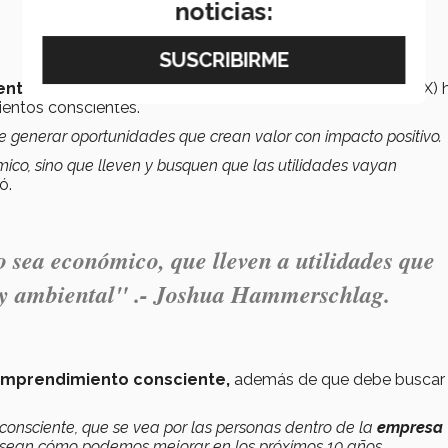
noticias:
nto Social
del Tec en la Región Ciudad de México (CDMX) 
entos conscientes.
 generar oportunidades que crean valor con impacto positivo.
ico, sino que lleven y busquen que las utilidades vayan
ó.
 sea económico, que lleven a utilidades que
 y ambiental" .- Joshua Hammerschlag.
mprendimiento consciente,
además de que debe
buscar 
onsciente, que se vea por las personas dentro de la
empresa
s sean cómo podemos mejorar en los próximos 10 años.