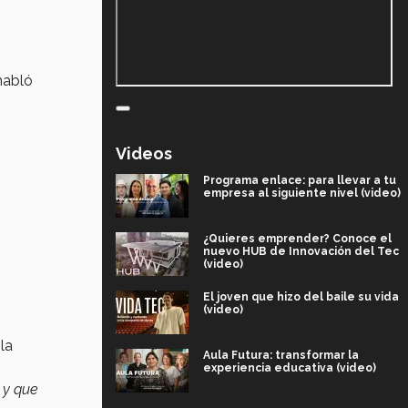
habló
Videos
Programa enlace: para llevar a tu
empresa al siguiente nivel (video)
¿Quieres emprender? Conoce el
nuevo HUB de Innovación del Tec
(video)
El joven que hizo del baile su vida
(video)
la
Aula Futura: transformar la
experiencia educativa (video)
y que