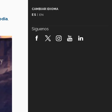
Más que un festival cultural: así es
la magia de VIBRART 2026 (video)
CAMBIAR IDIOMA
ES
|
EN
Javier Guzmán: investigación con
odia
,
impacto social (video)
Síguenos
¡México, en el top del mundial de
robótica FIRST 2026! (video)
Vida Tec: Pasión, disciplina y
básquetbol, con Gael Adame
(video)
¿Cómo es el Modelo Educativo
Tec? (video)
Vida Tec: Feminismo e Inteligencia
Artificial, Paola Ricaurte (video)