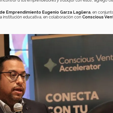
ncontrar a los emprendedores y trabajar con ellos”,
agregó Ulr
o de Emprendimiento Eugenio Garza Lagüera
, en conjunt
a institución educativa, en colaboración con
Conscious Ven