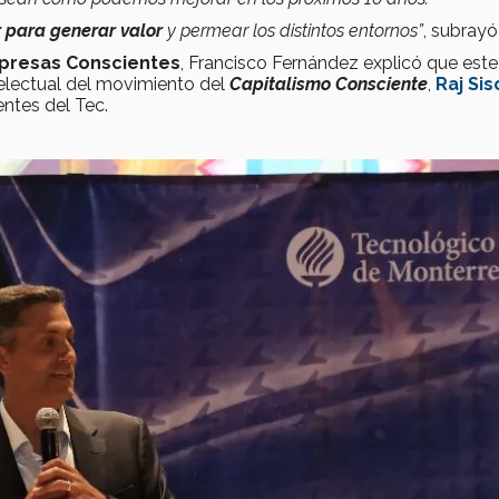
r para generar valor
y permear los distintos entornos”
, subrayó
presas Conscientes
, Francisco Fernández explicó que este
ntelectual del movimiento del
Capitalismo Consciente
,
Raj Sis
ntes del Tec.