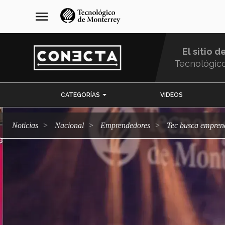
Pasar
navegación
menu
al
principal
contenido
principal
El sitio d
Tecnológic
Menu
CATEGORÍAS
VIDEOS
Comunidad
Noticias
Nacional
emprendedores
Tec busca empren