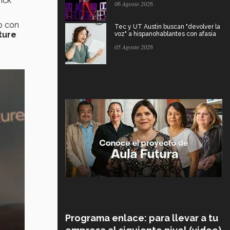
ick
06 Agosto 2026
o con
Tec y UT Austin buscan "devolver la
ture
voz" a hispanohablantes con afasia
05 Agosto 2026
Programa enlace: para llevar a tu