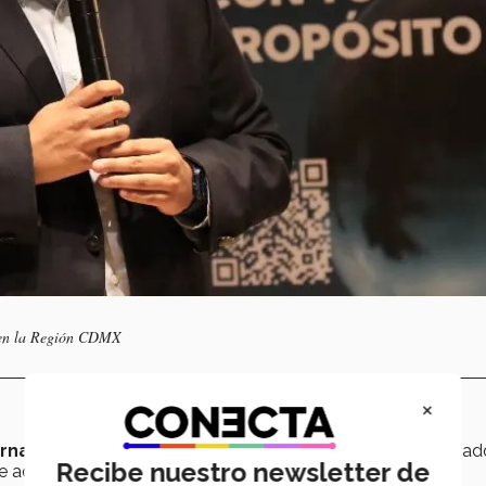
c en la Región CDMX
×
ernacional
centrada en emprendimientos diversos e innovad
Recibe nuestro newsletter de
de acceso y crear una sociedad más equitativa.