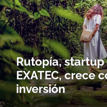
Rutopía, startup
EXATEC, crece c
inversión