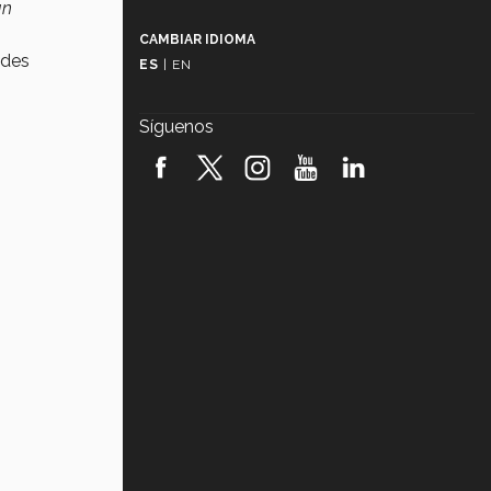
an
Más que un festival cultural: así es
la magia de VIBRART 2026 (video)
CAMBIAR IDIOMA
ades
ES
|
EN
Javier Guzmán: investigación con
impacto social (video)
Síguenos
¡México, en el top del mundial de
robótica FIRST 2026! (video)
Vida Tec: Pasión, disciplina y
básquetbol, con Gael Adame
(video)
¿Cómo es el Modelo Educativo
Tec? (video)
Vida Tec: Feminismo e Inteligencia
Artificial, Paola Ricaurte (video)