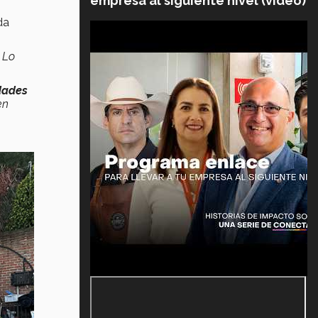
empresa al siguiente nivel (video)
da
 Lo
dades
en