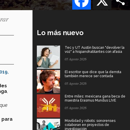
rar
Lo más nuevo
Tec y UT Austin buscan "devolver la
voz" a hispanohablantes con afasia
05 Agosto 2026
2019
,
El escritor que dice que la derrota
también merece ser contada
05 Agosto 2026
des
aga
,
Entre miles: mexicana gana beca de
maestría Erasmus Mundus LIVE
que
05 Agosto 2026
s
para
Movilidad y robots: sonorenses
colaboran en proyectos de
investigación