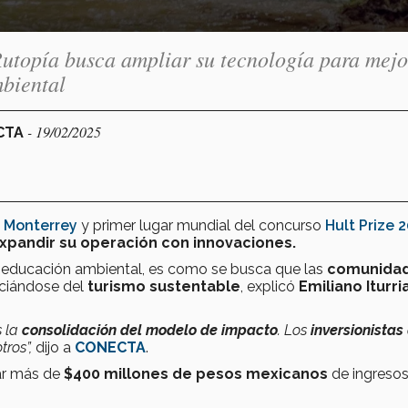
 Rutopía busca ampliar su tecnología para mejo
mbiental
- 19/02/2025
ECTA
e Monterrey
y primer lugar mundial del concurso
Hult Prize 
expandir su operación con innovaciones.
, y educación ambiental, es como se busca que las
comunida
iciándose del
turismo sustentable
, explicó
Emiliano Iturri
s la
consolidación del modelo de impacto
.
Los
inversionistas
ros”,
dijo a
CONECTA
.
ar más de
$
400 millones de pesos
mexicanos
de ingreso