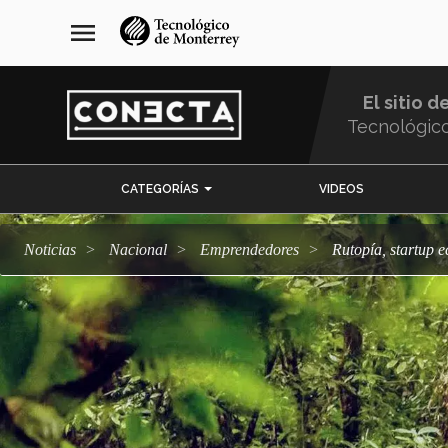
Pasar
navegación
menu
al
principal
contenido
principal
El sitio d
Tecnológic
Menu
CATEGORÍAS
VIDEOS
Comunidad
Noticias
Nacional
emprendedores
Rutopía, startup