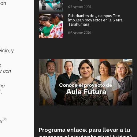
son
05 Agosto 2026
Estudiantes de 5 campus Tec
impulsan proyectos en la Sierra
Tarahumara
04 Agosto 2026
icio, y
s
ar con
una
”
,
os”
Programa enlace: para llevar a tu