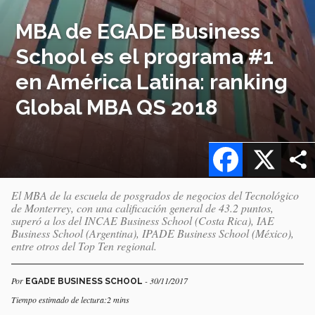
MBA de EGADE Business
School es el programa #1
en América Latina: ranking
Global MBA QS 2018
Facebook
X
El MBA de la escuela de posgrados de negocios del Tecnológico
de Monterrey, con una calificación general de 43.2 puntos,
superó a los del INCAE Business School (Costa Rica), IAE
Business School (Argentina), IPADE Business School (México),
entre otros del Top Ten regional.
Por
- 30/11/2017
EGADE BUSINESS SCHOOL
Tiempo estimado de lectura:2 mins