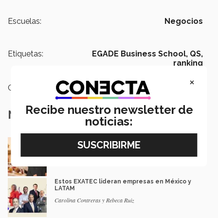
Escuelas:
Negocios
Etiquetas:
EGADE Business School,
QS,
ranking
×
Categoría:
Emprendedores
Recibe nuestro newsletter de
Notas Relacionadas
noticias:
De negocio familiar a modelo de eventos: el
camino de una egresada
Mauricio Gaona
Estos EXATEC lideran empresas en México y
LATAM
Carolina Contreras y Rebeca Ruiz