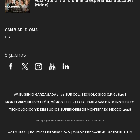
Aula Futura: transformar la experiencia educativa
(video)
Más que un festival cultural: así es la magia de
VIBRART 2026 (video)
CAMBIAR IDIOMA
ES
Javier Guzmán: investigación con impacto social
(video)
Síguenos
¡México, en el top del mundial de robótica FIRST
2026! (video)
Vida Tec: Pasión, disciplina y básquetbol, con Gael
Adame (video)
A
AV. EUGENIO GARZA SADA 2501 SUR COL. TECNOLÓGICO C.P. 64849 |
L
¿Cómo es el Modelo Educativo Tec? (video)
MONTERREY, NUEVO LEÓN, MÉXICO | TEL. +52 (81) 8358-2000 D.R.© INSTITUTO
TECNOLÓGICO Y DE ESTUDIOS SUPERIORES DE MONTERREY, MÉXICO. 2018
Vida Tec: Feminismo e Inteligencia Artificial, Paola
*DEC-520912 PROGRAMAS EN MODALIDAD ESCOLARIZADA.
Ricaurte (video)
AVISO LEGAL
POLÍTICAS DE PRIVACIDAD
AVISO DE PRIVACIDAD
SOBRE EL SITIO