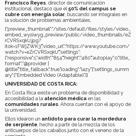
Francisco Reyes
, director de comunicación
institucional, destacó que el
50% del campus se
cubre con energía solar
, buscando ser integrales en
la solución de problemas ambientales.
{"preview_thumbnail":"/sites/default/files/styles/video_
embed_wysiwyg_preview/public/video_thumbnails/eZ
rCVRSxqkU.jpg?
itok=1FWjZWK3","video_url":"https://www.youtube.com/
watch?v=eZrCVRSxqkU","settings":
{"responsive":1,"width":"854","height":"480","autoplay":0,"title_
format":"@provider |
@title","title_fallback":true,"loading":"lazy"},"settings_summ
ary":["Embedded Video (Adaptable)."]}
UNIVERSIDAD DE COSTA RICA:
En Costa Rica existe un problema de disponibilidad y
accesibilidad a la
atención médica
en las
comunidades rurales
. Ahora cuentan con el apoyo de
la universidad.
Ellos idearon un
antídoto para curar la mordedura
de serpiente
, hecho a partir de la mezcla de los
anticuerpos de los caballos junto con el veneno de la