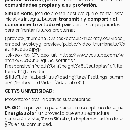
comunidades propias y a su profesión
.
Simón Boric
, jefe de prensa, sostuvo que el tomar esta
iniciativa integral, buscan
transmitir y compartir el
conocimiento a todo el país
para estar preparados
para enfrentar futuros problemas.
{"preview_thumbnail":"/sites/default/files/styles/video_
embed_wysiwyg_preview/public/video_thumbnails/Cx
8ChuQquGc.jpg?
itok=ao77b3jG","video_url":"https://www.youtube.com/w
atch?v=Cx8ChuQquGc","settings":
{"responsive":1,"width":"854","height":"480","autoplay":0,"title_
format":"@provider |
@title","title_fallback":true,"loading":"lazy"},"settings_summ
ary":["Embedded Video (Adaptable)."]}
CETYS UNIVERSIDAD:
Presentaron tres iniciativas sustentables:
RS WC
, un proyecto para hacer un uso óptimo del agua;
Energía solar
, un proyecto que en su estructura
generará 1.2 Mw;
Zero Waste
, la implementación de las
5R’s en su comunidad.