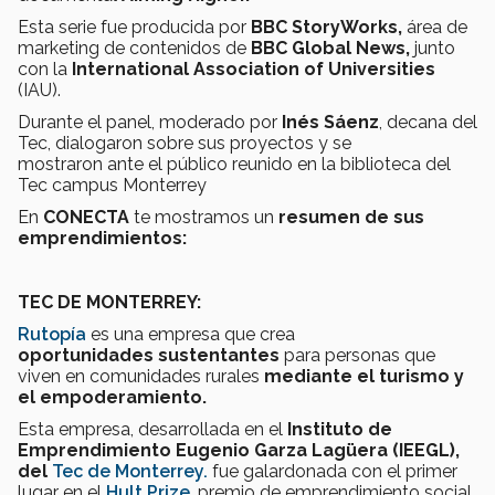
Esta serie fue producida por
BBC StoryWorks,
área de
marketing de contenidos de
BBC Global News,
junto
con la
International Association of Universities
(IAU).
Durante el panel, moderado por
Inés Sáenz
, decana del
Tec, dialogaron sobre sus proyectos y se
mostraron ante el público reunido en la biblioteca del
Tec campus Monterrey
En
CONECTA
te mostramos un
resumen de sus
emprendimientos:
TEC DE MONTERREY:
Rutopía
es una empresa que crea
oportunidades sustentantes
para personas que
viven en comunidades rurales
mediante el turismo y
el empoderamiento.
Esta empresa, desarrollada en el
Instituto de
Emprendimiento Eugenio Garza Lagüera (IEEGL),
del
Tec de Monterrey.
fue galardonada con el primer
lugar en el
Hult Prize
, premio de emprendimiento social.