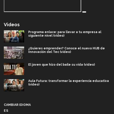
Videos
Programa enlace: para llevar a tu empresa al
siguiente nivel (video)
¿Quieres emprender? Conoce el nuevo HUB de
Innovación del Tec (video)
El joven que hizo del baile su vida (video)
Aula Futura: transformar la experiencia educativa
(video)
Más que un festival cultural: así es la magia de
VIBRART 2026 (video)
CAMBIAR IDIOMA
ES
Javier Guzmán: investigación con impacto social