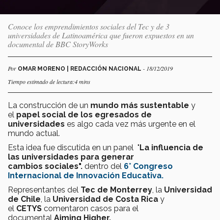
Conoce los emprendimientos sociales del Tec y de 3
universidades de Latinoamérica que fueron expuestos en un
documental de BBC StoryWorks
Por
- 18/12/2019
OMAR MORENO | REDACCIÓN NACIONAL
Tiempo estimado de lectura:4 mins
La construcción de un
mundo más sustentable
y
el
papel social de los egresados de
universidades
es algo cada vez más urgente en el
mundo actual.
Esta idea fue discutida en un panel "
La influencia de
las universidades para generar
cambios sociales".
dentro del
6° Congreso
Internacional de Innovación Educativa.
Representantes del
Tec de Monterrey
, la
Universidad
de Chile
, la
Universidad de Costa Rica
y
el
CETYS
comentaron casos para el
documental
Aiming Higher
.