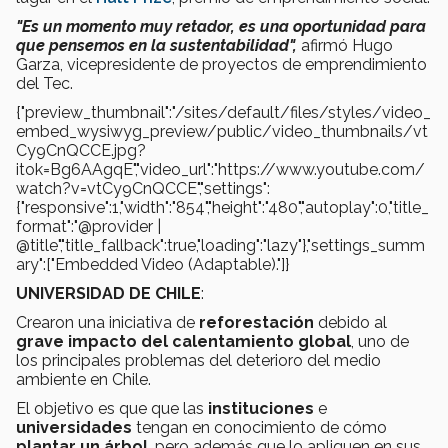
"Es un momento muy retador, es una oportunidad para
que pensemos en la sustentabilidad",
afirmó Hugo
Garza, vicepresidente de proyectos de emprendimiento
del Tec.
{"preview_thumbnail":"/sites/default/files/styles/video_
embed_wysiwyg_preview/public/video_thumbnails/vt
Cy9CnQCCE.jpg?
itok=Bg6AAgqE","video_url":"https://www.youtube.com/
watch?v=vtCy9CnQCCE","settings":
{"responsive":1,"width":"854","height":"480","autoplay":0,"title_
format":"@provider |
@title","title_fallback":true,"loading":"lazy"},"settings_summ
ary":["Embedded Video (Adaptable)."]}
UNIVERSIDAD DE CHILE
:
Crearon una iniciativa de
reforestación
debido al
grave impacto del calentamiento global
, uno de
los principales problemas del deterioro del medio
ambiente en Chile.
El objetivo es que que las
instituciones
e
universidades
tengan en conocimiento de cómo
plantar un árbol
, pero además que lo apliquen en sus