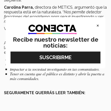
serpiente.
Carolina Parra,
directora de METICS, argumentó que la
respuesta está en la naturaleza. “
Nos permite detectar
fracciones del ecosistema para seguir investigando y ser
más efectivos con más clases de serpientes
”.
×
Ve su video
aquí
.
Recibe nuestro newsletter de
Al finalizar el panel los académicos concluyeron sobre
noticias:
la importancia de la comunicación de las universidades
en relación al impacto social.
Transmitir todo lo que sucede es la oportunidad.
Saber cómo contar una historia relevante y el nicho.
Impactar a la sociedad investigando en las comunidades.
Tener en cuenta que el público es distinto y abrir la puerta a
más comunidades.
SEGURAMENTE QUERRÁS LEER TAMBIÉN: