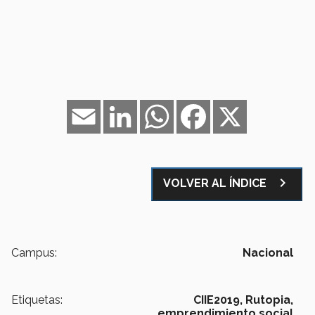
Email
LinkedIn
WhatsApp
Facebook
X
navigate_next
VOLVER AL ÍNDICE
Campus:
Nacional
Etiquetas:
CIIE2019,
Rutopia,
emprendimiento social