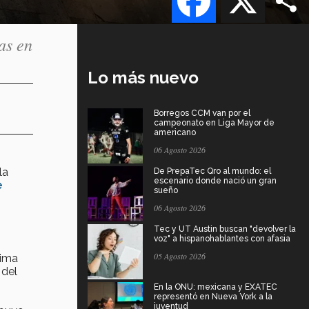
as en
Lo más nuevo
Borregos CCM van por el
campeonato en Liga Mayor de
americano
06 Agosto 2026
la
De PrepaTec Qro al mundo: el
escenario donde nació un gran
e
sueño
06 Agosto 2026
Tec y UT Austin buscan "devolver la
voz" a hispanohablantes con afasia
05 Agosto 2026
xima
 del
En la ONU: mexicana y EXATEC
representó en Nueva York a la
juventud