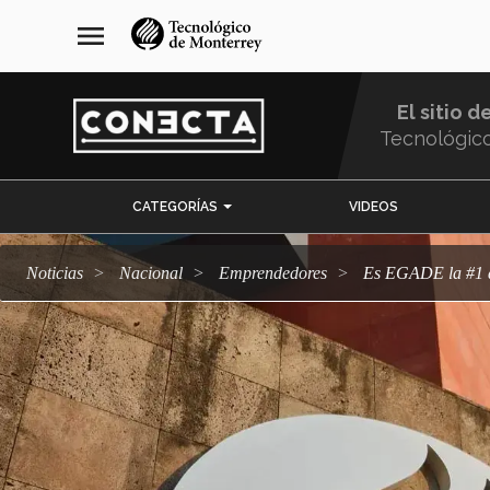
Pasar
navegación
menu
al
principal
contenido
principal
El sitio d
Tecnológic
Menu
CATEGORÍAS
VIDEOS
Comunidad
Noticias
Nacional
emprendedores
Es EGADE la #1 