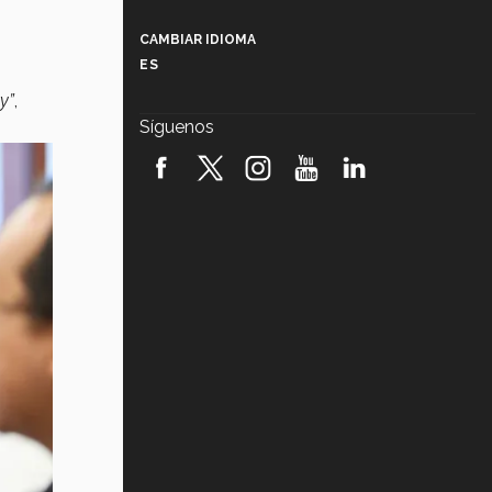
Más que un festival cultural: así es
la magia de VIBRART 2026 (video)
CAMBIAR IDIOMA
ES
Javier Guzmán: investigación con
impacto social (video)
y”
,
Síguenos
¡México, en el top del mundial de
robótica FIRST 2026! (video)
Vida Tec: Pasión, disciplina y
básquetbol, con Gael Adame
(video)
¿Cómo es el Modelo Educativo
Tec? (video)
Vida Tec: Feminismo e Inteligencia
Artificial, Paola Ricaurte (video)