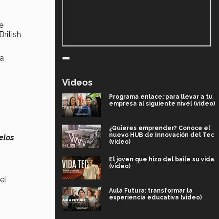
e
ritish
ca
Videos
Programa enlace: para llevar a tu
empresa al siguiente nivel (video)
¿Quieres emprender? Conoce el
nuevo HUB de Innovación del Tec
elos
(video)
El joven que hizo del baile su vida
(video)
el
Aula Futura: transformar la
experiencia educativa (video)