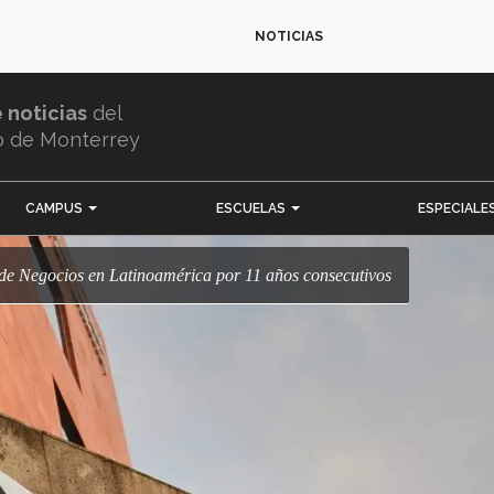
NOTICIAS
e noticias
del
o de Monterrey
CAMPUS
ESCUELAS
ESPECIALE
de Negocios en Latinoamérica por 11 años consecutivos