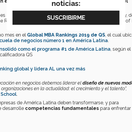
en el Top 40 de las mejores escuelas de negocios del
noticias:
ones como Stern School of Business, de New York University, d
 Reino Unido; y Sauder School of Business, de University of B
mo mes en el
Global MBA Rankings 2019 de QS
, el cual ubi
cuela de negocios número 1 en América Latina
.
nsolidó como el programa #1 de América Latina
, según el
calificadora QS
nking global y lidera AL una vez más
ucación en negocios debemos liderar el
diseño de nuevos mod
rganizaciones en la actualidad: el crecimiento y el talento",
 School
.
 empresas de América Latina deben transformarse, y para
e desarrolle
competencias fundamentales
para enfrentar 