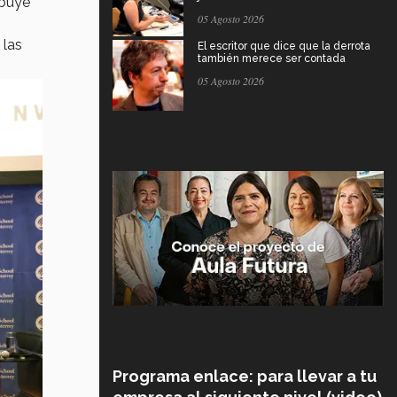
ibuye
05 Agosto 2026
 las
El escritor que dice que la derrota
también merece ser contada
05 Agosto 2026
Programa enlace: para llevar a tu