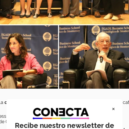
 la
calificación más elevada con 414%
, un avance significa
×
s Administration, de Brasil, con 335% y la Escuela de
de Chile, con 335%.
Recibe nuestro newsletter de