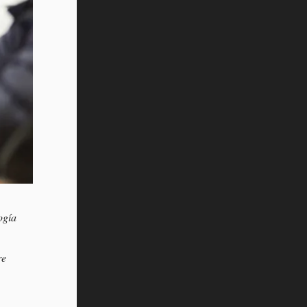
ogía
re