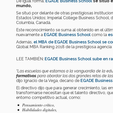
De igual forma,
EGADE Business School
se situó 
mundo,
Se situó por delante de otras prestigiosas instituci
Estados Unidos; Imperial College Business School, de
Columbia, Canadá.
Este reconocimiento se suma al obtenido en el últi
nuevamente a
EGADE Business School
como la
es
Además,
el MBA de EGADE Business School se co
Global MBA Ranking 2018 de la prestigiosa agencia 
LEE TAMBIÉN:
EGADE Business School sube en ra
“Las escuelas que estamos a la vanguardia de la ed
formativos
para abordar los dos grandes retos de las o
dijo Ignacio de la Vega, decano de
EGADE Business
El directivo dijo que para generar crecimiento, las
transformarse necesitan que el talento directivo, qu
entorno competitivo actual, como:
Pensamiento crítico,
Habilidades digitales,