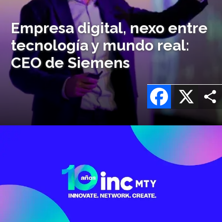
Empresa digital, nexo entre
tecnología y mundo real:
CEO de Siemens
Facebook
X
Imagen
o
logo