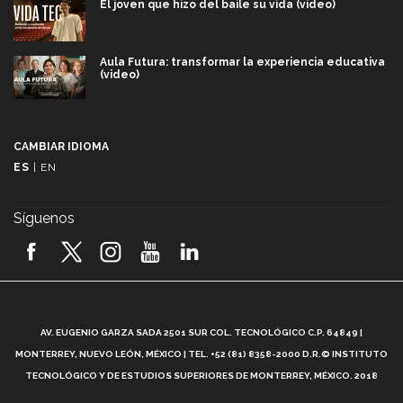
El joven que hizo del baile su vida (video)
Aula Futura: transformar la experiencia educativa
(video)
Más que un festival cultural: así es la magia de
VIBRART 2026 (video)
CAMBIAR IDIOMA
ES
|
EN
Javier Guzmán: investigación con impacto social
(video)
Síguenos
¡México, en el top del mundial de robótica FIRST
2026! (video)
Vida Tec: Pasión, disciplina y básquetbol, con Gael
Adame (video)
A
AV. EUGENIO GARZA SADA 2501 SUR COL. TECNOLÓGICO C.P. 64849 |
L
¿Cómo es el Modelo Educativo Tec? (video)
MONTERREY, NUEVO LEÓN, MÉXICO | TEL. +52 (81) 8358-2000 D.R.© INSTITUTO
TECNOLÓGICO Y DE ESTUDIOS SUPERIORES DE MONTERREY, MÉXICO. 2018