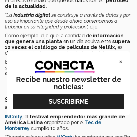
El directivo señaló que que los datos son el
"petróleo"
de la actualidad.
"La
industria digital
se construye a través de datos y por
eso es importante que desde ahora comencemos a
trabajar en su integridad y protección",
dijo.
Como ejemplo, dijo que la cantidad de
información
que genera una planta
en un día equivalente
supera
10 veces el catálogo de películas de Netflix,
es
decir, son más de 2 mil 200 terabytes de datos.
×
En el futuro, los datos permitirán a las industrias
seleccionar opciones más
inteligentes y
sustentables.
Recibe nuestro newsletter de
noticias:
Sobre INCmty 2022, en su décimo
aniversario
INCmty
, el
festival emprendedor más grande de
América Latina
organizado por el
Tec de
Monterrey
cumplió 10 años.