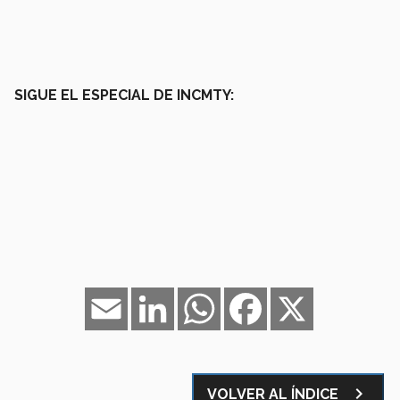
SIGUE EL ESPECIAL DE INCMTY:
Email
LinkedIn
WhatsApp
Facebook
X
navigate_next
VOLVER AL ÍNDICE