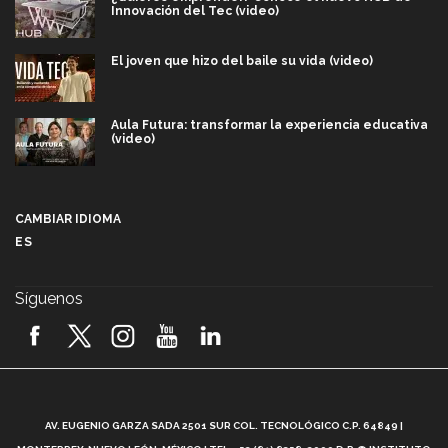
Innovación del Tec (video)
El joven que hizo del baile su vida (video)
Aula Futura: transformar la experiencia educativa
(video)
Más que un festival cultural: así es la magia de
VIBRART 2026 (video)
CAMBIAR IDIOMA
ES
Javier Guzmán: investigación con impacto social
(video)
Síguenos
¡México, en el top del mundial de robótica FIRST
2026! (video)
Vida Tec: Pasión, disciplina y básquetbol, con Gael
Adame (video)
A
AV. EUGENIO GARZA SADA 2501 SUR COL. TECNOLÓGICO C.P. 64849 |
L
¿Cómo es el Modelo Educativo Tec? (video)