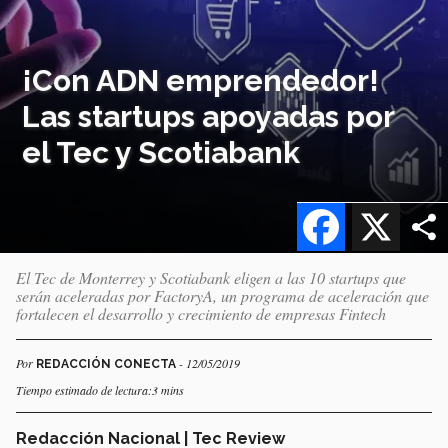
¡Con ADN emprendedor!
Las startups apoyadas por
el Tec y Scotiabank
Facebook
X
El Tec de Monterrey y Scotiabank eligen a las 10 startups que
serán aceleradas por FactoryA, un programa de aceleración que
fortalecen el desarrollo y crecimiento de empresas Fintech
Por
- 12/05/2019
REDACCIÓN CONECTA
Tiempo estimado de lectura:3 mins
Redacción Nacional | Tec Review