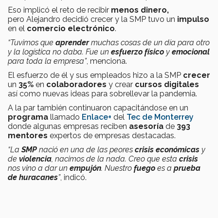
Eso implicó el reto de recibir
menos dinero,
pero Alejandro decidió crecer y la SMP tuvo un
impulso
en el
comercio electrónico
.
“Tuvimos que
aprender
muchas cosas de un día para otro
y la logística no daba. Fue un
esfuerzo físico
y
emocional
para toda la empresa”
, menciona.
El esfuerzo de él y sus empleados hizo a la SMP
crecer
un
35%
en
colaboradores
y crear
cursos digitales
así como nuevas ideas para sobrellevar la pandemia.
A la par también continuaron capacitándose en un
programa
llamado
Enlace+
del
Tec de Monterrey
donde algunas empresas reciben
asesoría
de
393
mentores
expertos de empresas destacadas.
“La
SMP
nació en una de las peores
crisis económicas
y
de
violencia
, nacimos de la nada.
Creo que esta
crisis
nos vino a dar un
empujón
. Nuestro
fuego
es a
prueba
de huracanes
”
, indicó.