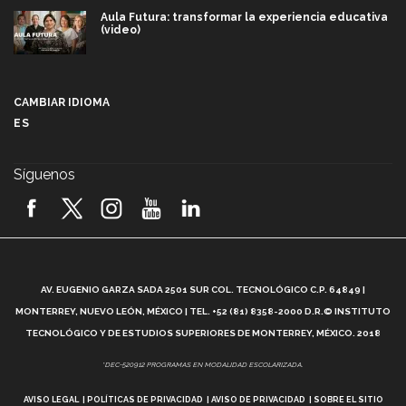
Aula Futura: transformar la experiencia educativa
(video)
Más que un festival cultural: así es la magia de
VIBRART 2026 (video)
CAMBIAR IDIOMA
ES
Javier Guzmán: investigación con impacto social
(video)
Síguenos
¡México, en el top del mundial de robótica FIRST
2026! (video)
Vida Tec: Pasión, disciplina y básquetbol, con Gael
Adame (video)
A
AV. EUGENIO GARZA SADA 2501 SUR COL. TECNOLÓGICO C.P. 64849 |
L
¿Cómo es el Modelo Educativo Tec? (video)
MONTERREY, NUEVO LEÓN, MÉXICO | TEL. +52 (81) 8358-2000 D.R.© INSTITUTO
TECNOLÓGICO Y DE ESTUDIOS SUPERIORES DE MONTERREY, MÉXICO. 2018
Vida Tec: Feminismo e Inteligencia Artificial, Paola
*DEC-520912 PROGRAMAS EN MODALIDAD ESCOLARIZADA.
Ricaurte (video)
AVISO LEGAL
POLÍTICAS DE PRIVACIDAD
AVISO DE PRIVACIDAD
SOBRE EL SITIO