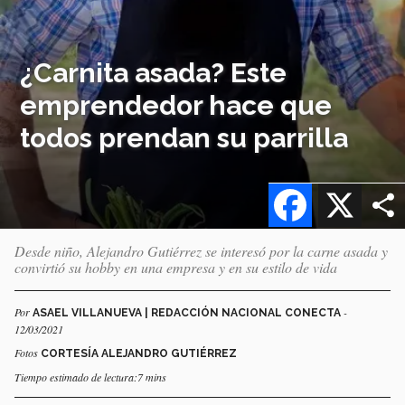
¿Carnita asada? Este
emprendedor hace que
todos prendan su parrilla
Facebook
X
Desde niño, Alejandro Gutiérrez se interesó por la carne asada y
convirtió su hobby en una empresa y en su estilo de vida
Por
-
ASAEL VILLANUEVA | REDACCIÓN NACIONAL CONECTA
12/03/2021
Fotos
CORTESÍA ALEJANDRO GUTIÉRREZ
Tiempo estimado de lectura:7 mins