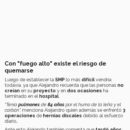
Con "fuego alto" existe el riesgo de
quemarse
Luego de establecer la
SMP
lo más
difícil
vendría
todavía, ya que Alejandro recuerda que las personas
no
creían
en su
proyecto
y en
dos ocasiones
ha
terminado en el
hospital
.
“Tenía
pulmones
de
84 años
por el humo de la leña y el
carbón”,
menciona Alejandro quien además se enfrentó
3
operaciones
de
hernias discales
debido al esfuerzo
diario
.
Ante esto Alejando también comenta que
tardó años