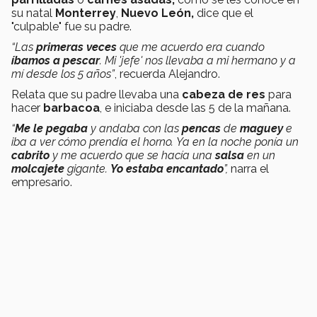
su natal
Monterrey
,
Nuevo León,
dice que el
"culpable" fue su padre.
“Las
primeras veces
que me acuerdo era cuando
íbamos a pescar
. Mi 'jefe' nos llevaba a mi hermano y a
mí desde los 5 años”
, recuerda Alejandro.
Relata que su padre llevaba una
cabeza de res
para
hacer
barbacoa
, e iniciaba desde las 5 de la mañana.
“
Me le pegaba
y andaba con las
pencas
de
maguey
e
iba a ver cómo prendía el horno.
Ya en la noche ponía un
cabrito
y me acuerdo que se hacía una
salsa
en un
molcajete
gigante.
Yo estaba encantado
”,
narra el
empresario.