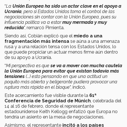
“
La
Unión Europea ha sido un actor clave en el apoyo a
Ucrania
, pero si Estados Unidos toma el control de las
negociaciones sin contar con la Unión Europea, pues su
influencia política va a estar
muy mermada y muy
reducida
”, remarcó Pimienta.
Siendo así, Cobián explicó que el
miedo a una
fragmentación más intensa
se aúna a una amenaza
rusa y a una relación tensa con los Estados Unidos, lo
que puede propiciar un actuar menos firme aún dentro
de su apoyo a Ucrania.
“
Mi perspectiva es que
se va a mover con mucha cautela
la Unión Europea para evitar que existan todavía más
tensiones
(...) esto pensando en que una actitud un
poquito más abierta y beligerante pudiera provocar una
ruptura más rápida en el bloque
”, indicó.
Este acercamiento fue visible durante la
61ª
Conferencia de Seguridad de Múnich
, celebrada del
14 al 16 de febrero, donde el representante
estadounidense Keith Kellogg enfatizó que Europa no
tendría un asiento en la mesa de negociaciones.
Asimismo, el representante
incitó a los países