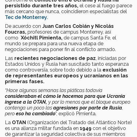
persistido durante tres años,
el cese al fuego parece
más cercano que nunca, coincidieron especialistas del
Tec de Monterrey.
De acuerdo con
Juan Carlos Cobián y Nicolás
Foucras,
profesores de campus Monterrey, así
como
Xóchitl Pimienta,
de campus Santa Fe, el
mundo se prepara para una nueva etapa de
negociaciones para poner fin al conflicto armado.
Las
recientes negociaciones de paz
, iniciadas por
Estados Unidos y Rusia han suscitado tanto esperanza
como controversia, sobre todo debido a la
exclusión
de representantes europeos y ucranianos en las
primeras fases.
“Hace algunas semanas las pláticas todavía
consideraban el cómo le hacemos para que Ucrania
ingrese a la OTAN,
y por lo menos que el bloque europeo
contenga un poco las
agresiones por parte de Rusia
,
pero
eso ha cambiado
”, explicó Pimienta.
La
OTAN
(Organización del Tratado del Atlántico Norte)
es una alianza militar fundada en
1949
con el objetivo
de garantizar la seguridad colectiva de sus miembros