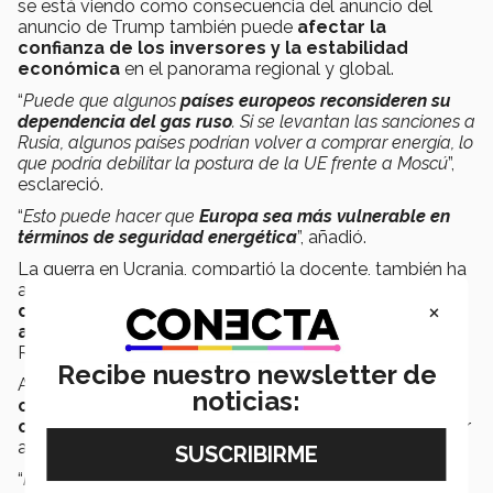
se está viendo como consecuencia del anuncio del
anuncio de Trump también puede
af
ectar
la
confianza de los inversores y la estabilidad
económica
en el panorama regional y global.
“
Puede que algunos
países europeos reconsideren su
dependencia del gas ruso
. Si se levantan las sanciones a
Rusia, algunos países podrían volver a comprar energía, lo
que podría debilitar la postura de la UE frente a Moscú
”,
esclareció.
“
Esto puede hacer que
Europa sea más vulnerable en
términos de seguridad energética
”, añadió.
La guerra en Ucrania, compartió la docente, también ha
afectado significativamente la
producción agrícola y
×
de metales en la región con el 25 % de las tierras
agrícolas más fértiles de Ucrania
ocupadas por
Rusia.
Recibe nuestro newsletter de
Además, la ocupación de territorios ricos en
metales
noticias:
como titanio y litio podría cambiar la dinámica
comercial en Europa,
obligando a los países a buscar
alternativas en otros lugares, como China.
“
Podríamos ver una mayor
d
iversificación
de las