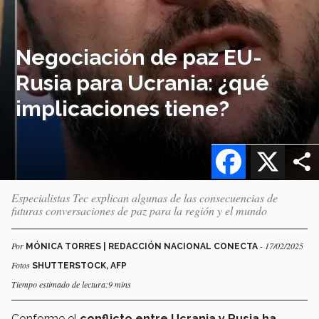
Negociación de paz EU-
Rusia para Ucrania: ¿qué
implicaciones tiene?
Facebook
X
Especialistas Tec explican algunas de las consecuencias de
futuras conversaciones de paz para la región y el mundo
Por
- 17/02/2025
MÓNICA TORRES | REDACCIÓN NACIONAL CONECTA
Fotos
SHUTTERSTOCK, AFP
Tiempo estimado de lectura:9 mins
Conforme el
conflicto entre Ucrania y Rusia ha