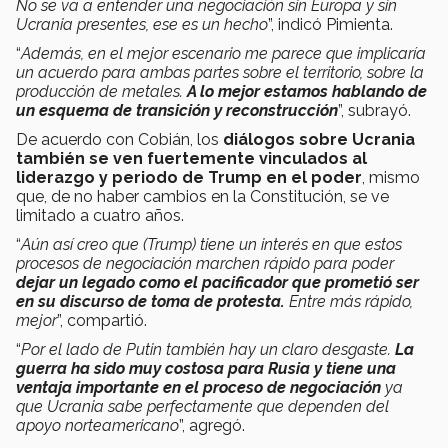
No se va a entender una negociación sin Europa y sin
Ucrania presentes, ese es un hecho
”, indicó Pimienta.
“
Además, en el mejor escenario me parece que implicaría
un acuerdo para ambas partes sobre el territorio, sobre la
producción de metales.
A lo mejor estamos hablando de
un esquema de transición y reconstrucción
”, subrayó.
De acuerdo con Cobián, los
diálogos sobre Ucrania
también se ven fuertemente vinculados al
liderazgo y periodo de Trump en el poder
, mismo
que, de no haber cambios en la Constitución, se ve
limitado a cuatro años.
“
Aún así creo que (Trump) tiene un interés en que estos
procesos de negociación marchen rápido para poder
dejar un legado como el pacificador que prometió ser
en su discurso de toma de protesta.
Entre más rápido,
mejor
”, compartió.
“
Por el lado de Putin también hay un claro desgaste.
La
guerra ha sido muy costosa para Rusia y tiene una
ventaja importante en el proceso de negociación
ya
que Ucrania sabe perfectamente que dependen del
apoyo norteamericano
”, agregó.