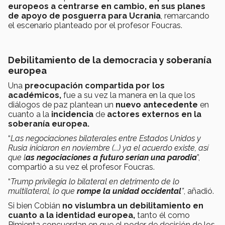
europeos a centrarse en cambio, en sus planes
de apoyo de posguerra para Ucrania
, remarcando
el escenario planteado por el profesor Foucras.
Debilitamiento de la democracia y soberanía
europea
Una
preocupación compartida por los
académicos,
fue a su vez la manera en la que los
diálogos de paz plantean un
nuevo antecedente
en
cuanto a la
incidencia
de
actores externos en la
soberanía europea.
“
Las negociaciones bilaterales entre Estados Unidos y
Rusia iniciaron en noviembre (...) ya el acuerdo existe, así
que l
as negociaciones a futuro serían una parodia
”,
compartió a su vez el profesor Foucras.
“
Trump privilegia lo bilateral en detrimento de lo
multilateral, lo que
rompe la unidad occidental
”
, añadió.
Si bien Cobián
no vislumbra un debilitamiento en
cuanto a la identidad europea,
tanto él como
Pimienta concuerdan en que el poder de decisión de los