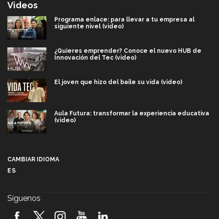
Videos
Programa enlace: para llevar a tu empresa al
siguiente nivel (video)
¿Quieres emprender? Conoce el nuevo HUB de
Innovación del Tec (video)
El joven que hizo del baile su vida (video)
Aula Futura: transformar la experiencia educativa
(video)
Más que un festival cultural: así es la magia de
VIBRART 2026 (video)
CAMBIAR IDIOMA
ES
Javier Guzmán: investigación con impacto social
(video)
Síguenos
¡México, en el top del mundial de robótica FIRST
2026! (video)